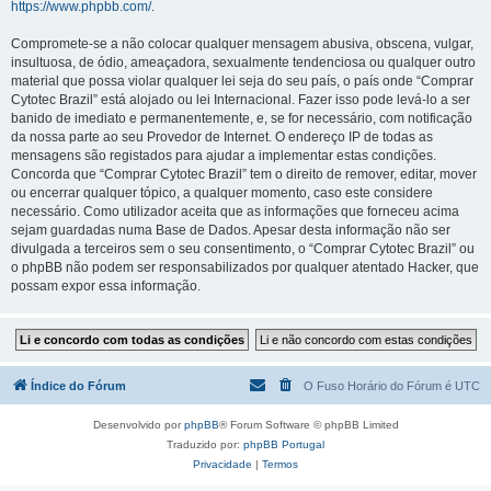
https://www.phpbb.com/
.
Compromete-se a não colocar qualquer mensagem abusiva, obscena, vulgar,
insultuosa, de ódio, ameaçadora, sexualmente tendenciosa ou qualquer outro
material que possa violar qualquer lei seja do seu país, o país onde “Comprar
Cytotec Brazil” está alojado ou lei Internacional. Fazer isso pode levá-lo a ser
banido de imediato e permanentemente, e, se for necessário, com notificação
da nossa parte ao seu Provedor de Internet. O endereço IP de todas as
mensagens são registados para ajudar a implementar estas condições.
Concorda que “Comprar Cytotec Brazil” tem o direito de remover, editar, mover
ou encerrar qualquer tópico, a qualquer momento, caso este considere
necessário. Como utilizador aceita que as informações que forneceu acima
sejam guardadas numa Base de Dados. Apesar desta informação não ser
divulgada a terceiros sem o seu consentimento, o “Comprar Cytotec Brazil” ou
o phpBB não podem ser responsabilizados por qualquer atentado Hacker, que
possam expor essa informação.
Índice do Fórum
O Fuso Horário do Fórum é
UTC
Desenvolvido por
phpBB
® Forum Software © phpBB Limited
Traduzido por:
phpBB Portugal
Privacidade
|
Termos