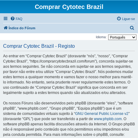
Comprar Cytotec Brazil
FAQ
Ligue-se
P
Índice do Fórum
e
Idioma:
s
Comprar Cytotec Brazil - Registo
q
Ao entrar em “Comprar Cytotec Brazil” (doravante “nós”, “nosso”, “Comprar
u
Cytotec Brazil”, “https://comprarcytotecbrazil.com/forum”), concorda sujeitar-se
i
aos termos seguintes. Se não concorda em sujeitar-se aos termos seguintes,
por favor não entre e/ou utilize “Comprar Cytotec Brazil”. Nós podemos mudar
s
estes termos a qualquer momento e vamos fazer o nosso melhor para mantê-
a
lo informado. No entanto, seria prudente rever regularmente estes termos. O
r
uso continuado de “Comprar Cytotec Brazil” significa que concorda em ser
legalmente sujeito a estes termos quando são atualizados e/ou alterados.
Os nossos Fóruns são desenvolvidos pelo phpBB (doravante “eles”, “software
phpBB”, “www.phpbb.com”, “Grupo phpBB”, “Equipa phpBB”) que é um
sistema de comunidades virtuais sujeito à “
GNU General Public License v2
”
(doravante “GPL”) que pode ser transferido a partir de
www.phpbb.com
. O
software phpBB apenas facilita discussões através da Internet. O Grupo phpBB
não é responsável pelo conteúdo que nós permitimos e/ou impedimos e/ou
pela conduta permitida. Para mais informações sobre o phpBB, consulte: