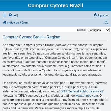
Comprar Cytotec Brazil
FAQ
Ligue-se
P
Índice do Fórum
e
Idioma:
s
Comprar Cytotec Brazil - Registo
q
Ao entrar em “Comprar Cytotec Brazil” (doravante “nós”, “nosso”, “Comprar
u
Cytotec Brazil”, “https://comprarcytotecbrazil.com/forum”), concorda sujeitar-se
i
aos termos seguintes. Se não concorda em sujeitar-se aos termos seguintes,
por favor não entre e/ou utilize “Comprar Cytotec Brazil”. Nós podemos mudar
s
estes termos a qualquer momento e vamos fazer o nosso melhor para mantê-
a
lo informado. No entanto, seria prudente rever regularmente estes termos. O
r
uso continuado de “Comprar Cytotec Brazil” significa que concorda em ser
legalmente sujeito a estes termos quando são atualizados e/ou alterados.
Os nossos Fóruns são desenvolvidos pelo phpBB (doravante “eles”, “software
phpBB”, “www.phpbb.com”, “Grupo phpBB”, “Equipa phpBB”) que é um
sistema de comunidades virtuais sujeito à “
GNU General Public License v2
”
(doravante “GPL”) que pode ser transferido a partir de
www.phpbb.com
. O
software phpBB apenas facilita discussões através da Internet. O Grupo phpBB
não é responsável pelo conteúdo que nós permitimos e/ou impedimos e/ou
pela conduta permitida. Para mais informações sobre o phpBB, consulte: