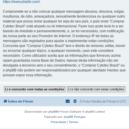
https://www.phpbb.com/
.
Compromete-se a não colocar qualquer mensagem abusiva, obscena, vulgar,
insultuosa, de ódio, ameaçadora, sexualmente tendenciosa ou qualquer outro
material que possa violar qualquer lei seja do seu país, o país onde “Comprar
Cytotec Brazil” está alojado ou lei Internacional. Fazer isso pode levá-lo a ser
banido de imediato e permanentemente, e, se for necessário, com notificação
da nossa parte ao seu Provedor de Internet. O endereço IP de todas as
mensagens são registados para ajudar a implementar estas condições.
Concorda que “Comprar Cytotec Brazil” tem o direito de remover, editar, mover
ou encerrar qualquer tópico, a qualquer momento, caso este considere
necessário. Como utilizador aceita que as informações que forneceu acima
sejam guardadas numa Base de Dados. Apesar desta informação não ser
divulgada a terceiros sem o seu consentimento, o “Comprar Cytotec Brazil” ou
o phpBB não podem ser responsabilizados por qualquer atentado Hacker, que
possam expor essa informação.
Índice do Fórum
O Fuso Horário do Fórum é
UTC
Desenvolvido por
phpBB
® Forum Software © phpBB Limited
Traduzido por:
phpBB Portugal
Privacidade
|
Termos