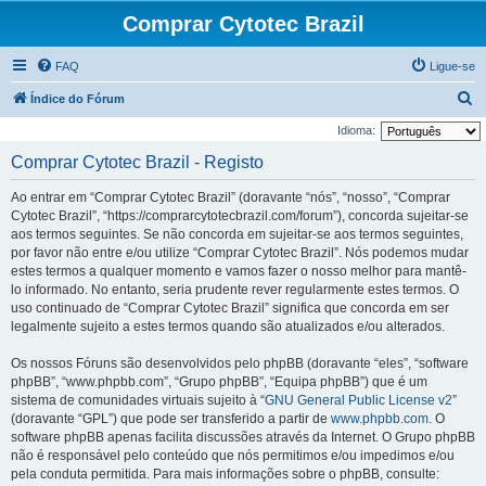
Comprar Cytotec Brazil
FAQ
Ligue-se
P
Índice do Fórum
e
Idioma:
s
Comprar Cytotec Brazil - Registo
q
Ao entrar em “Comprar Cytotec Brazil” (doravante “nós”, “nosso”, “Comprar
u
Cytotec Brazil”, “https://comprarcytotecbrazil.com/forum”), concorda sujeitar-se
i
aos termos seguintes. Se não concorda em sujeitar-se aos termos seguintes,
por favor não entre e/ou utilize “Comprar Cytotec Brazil”. Nós podemos mudar
s
estes termos a qualquer momento e vamos fazer o nosso melhor para mantê-
a
lo informado. No entanto, seria prudente rever regularmente estes termos. O
r
uso continuado de “Comprar Cytotec Brazil” significa que concorda em ser
legalmente sujeito a estes termos quando são atualizados e/ou alterados.
Os nossos Fóruns são desenvolvidos pelo phpBB (doravante “eles”, “software
phpBB”, “www.phpbb.com”, “Grupo phpBB”, “Equipa phpBB”) que é um
sistema de comunidades virtuais sujeito à “
GNU General Public License v2
”
(doravante “GPL”) que pode ser transferido a partir de
www.phpbb.com
. O
software phpBB apenas facilita discussões através da Internet. O Grupo phpBB
não é responsável pelo conteúdo que nós permitimos e/ou impedimos e/ou
pela conduta permitida. Para mais informações sobre o phpBB, consulte: