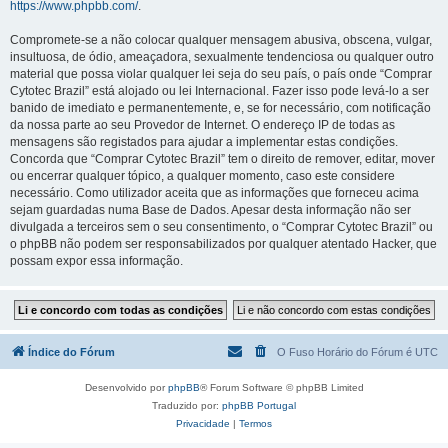
https://www.phpbb.com/
.
Compromete-se a não colocar qualquer mensagem abusiva, obscena, vulgar,
insultuosa, de ódio, ameaçadora, sexualmente tendenciosa ou qualquer outro
material que possa violar qualquer lei seja do seu país, o país onde “Comprar
Cytotec Brazil” está alojado ou lei Internacional. Fazer isso pode levá-lo a ser
banido de imediato e permanentemente, e, se for necessário, com notificação
da nossa parte ao seu Provedor de Internet. O endereço IP de todas as
mensagens são registados para ajudar a implementar estas condições.
Concorda que “Comprar Cytotec Brazil” tem o direito de remover, editar, mover
ou encerrar qualquer tópico, a qualquer momento, caso este considere
necessário. Como utilizador aceita que as informações que forneceu acima
sejam guardadas numa Base de Dados. Apesar desta informação não ser
divulgada a terceiros sem o seu consentimento, o “Comprar Cytotec Brazil” ou
o phpBB não podem ser responsabilizados por qualquer atentado Hacker, que
possam expor essa informação.
Índice do Fórum
O Fuso Horário do Fórum é
UTC
Desenvolvido por
phpBB
® Forum Software © phpBB Limited
Traduzido por:
phpBB Portugal
Privacidade
|
Termos