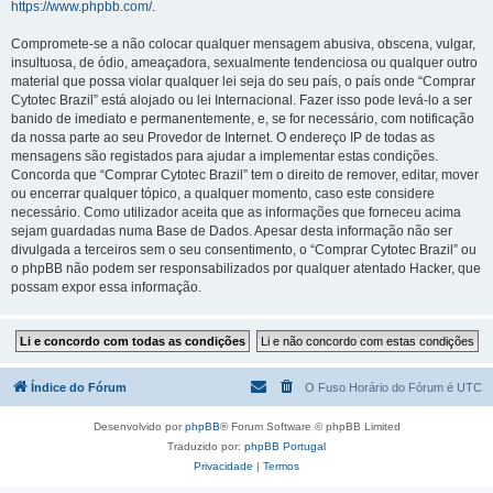
https://www.phpbb.com/
.
Compromete-se a não colocar qualquer mensagem abusiva, obscena, vulgar,
insultuosa, de ódio, ameaçadora, sexualmente tendenciosa ou qualquer outro
material que possa violar qualquer lei seja do seu país, o país onde “Comprar
Cytotec Brazil” está alojado ou lei Internacional. Fazer isso pode levá-lo a ser
banido de imediato e permanentemente, e, se for necessário, com notificação
da nossa parte ao seu Provedor de Internet. O endereço IP de todas as
mensagens são registados para ajudar a implementar estas condições.
Concorda que “Comprar Cytotec Brazil” tem o direito de remover, editar, mover
ou encerrar qualquer tópico, a qualquer momento, caso este considere
necessário. Como utilizador aceita que as informações que forneceu acima
sejam guardadas numa Base de Dados. Apesar desta informação não ser
divulgada a terceiros sem o seu consentimento, o “Comprar Cytotec Brazil” ou
o phpBB não podem ser responsabilizados por qualquer atentado Hacker, que
possam expor essa informação.
Índice do Fórum
O Fuso Horário do Fórum é
UTC
Desenvolvido por
phpBB
® Forum Software © phpBB Limited
Traduzido por:
phpBB Portugal
Privacidade
|
Termos