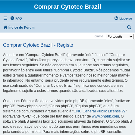
Comprar Cytotec Brazil
FAQ
Ligue-se
P
Índice do Fórum
e
Idioma:
s
Comprar Cytotec Brazil - Registo
q
Ao entrar em “Comprar Cytotec Brazil” (doravante “nós”, “nosso”, “Comprar
u
Cytotec Brazil”, “https://comprarcytotecbrazil.com/forum”), concorda sujeitar-se
i
aos termos seguintes. Se não concorda em sujeitar-se aos termos seguintes,
por favor não entre e/ou utilize “Comprar Cytotec Brazil”. Nós podemos mudar
s
estes termos a qualquer momento e vamos fazer o nosso melhor para mantê-
a
lo informado. No entanto, seria prudente rever regularmente estes termos. O
r
uso continuado de “Comprar Cytotec Brazil” significa que concorda em ser
legalmente sujeito a estes termos quando são atualizados e/ou alterados.
Os nossos Fóruns são desenvolvidos pelo phpBB (doravante “eles”, “software
phpBB”, “www.phpbb.com”, “Grupo phpBB”, “Equipa phpBB”) que é um
sistema de comunidades virtuais sujeito à “
GNU General Public License v2
”
(doravante “GPL”) que pode ser transferido a partir de
www.phpbb.com
. O
software phpBB apenas facilita discussões através da Internet. O Grupo phpBB
não é responsável pelo conteúdo que nós permitimos e/ou impedimos e/ou
pela conduta permitida. Para mais informações sobre o phpBB, consulte: