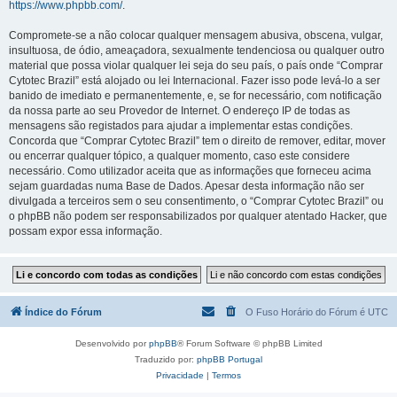
https://www.phpbb.com/
.
Compromete-se a não colocar qualquer mensagem abusiva, obscena, vulgar,
insultuosa, de ódio, ameaçadora, sexualmente tendenciosa ou qualquer outro
material que possa violar qualquer lei seja do seu país, o país onde “Comprar
Cytotec Brazil” está alojado ou lei Internacional. Fazer isso pode levá-lo a ser
banido de imediato e permanentemente, e, se for necessário, com notificação
da nossa parte ao seu Provedor de Internet. O endereço IP de todas as
mensagens são registados para ajudar a implementar estas condições.
Concorda que “Comprar Cytotec Brazil” tem o direito de remover, editar, mover
ou encerrar qualquer tópico, a qualquer momento, caso este considere
necessário. Como utilizador aceita que as informações que forneceu acima
sejam guardadas numa Base de Dados. Apesar desta informação não ser
divulgada a terceiros sem o seu consentimento, o “Comprar Cytotec Brazil” ou
o phpBB não podem ser responsabilizados por qualquer atentado Hacker, que
possam expor essa informação.
Índice do Fórum
O Fuso Horário do Fórum é
UTC
Desenvolvido por
phpBB
® Forum Software © phpBB Limited
Traduzido por:
phpBB Portugal
Privacidade
|
Termos