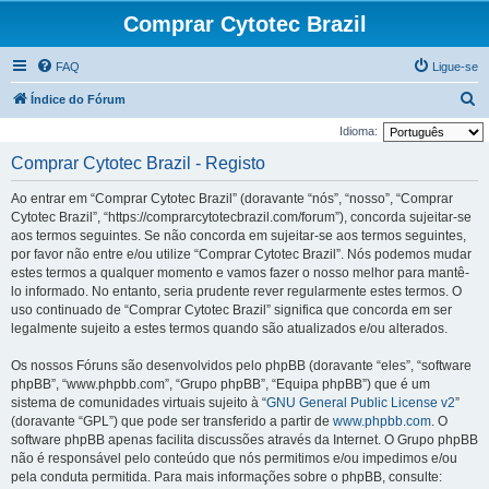
Comprar Cytotec Brazil
FAQ
Ligue-se
P
Índice do Fórum
e
Idioma:
s
Comprar Cytotec Brazil - Registo
q
Ao entrar em “Comprar Cytotec Brazil” (doravante “nós”, “nosso”, “Comprar
u
Cytotec Brazil”, “https://comprarcytotecbrazil.com/forum”), concorda sujeitar-se
i
aos termos seguintes. Se não concorda em sujeitar-se aos termos seguintes,
por favor não entre e/ou utilize “Comprar Cytotec Brazil”. Nós podemos mudar
s
estes termos a qualquer momento e vamos fazer o nosso melhor para mantê-
a
lo informado. No entanto, seria prudente rever regularmente estes termos. O
r
uso continuado de “Comprar Cytotec Brazil” significa que concorda em ser
legalmente sujeito a estes termos quando são atualizados e/ou alterados.
Os nossos Fóruns são desenvolvidos pelo phpBB (doravante “eles”, “software
phpBB”, “www.phpbb.com”, “Grupo phpBB”, “Equipa phpBB”) que é um
sistema de comunidades virtuais sujeito à “
GNU General Public License v2
”
(doravante “GPL”) que pode ser transferido a partir de
www.phpbb.com
. O
software phpBB apenas facilita discussões através da Internet. O Grupo phpBB
não é responsável pelo conteúdo que nós permitimos e/ou impedimos e/ou
pela conduta permitida. Para mais informações sobre o phpBB, consulte: