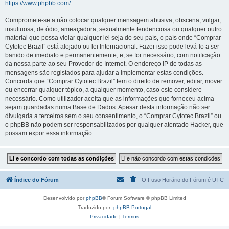
https://www.phpbb.com/
.
Compromete-se a não colocar qualquer mensagem abusiva, obscena, vulgar,
insultuosa, de ódio, ameaçadora, sexualmente tendenciosa ou qualquer outro
material que possa violar qualquer lei seja do seu país, o país onde “Comprar
Cytotec Brazil” está alojado ou lei Internacional. Fazer isso pode levá-lo a ser
banido de imediato e permanentemente, e, se for necessário, com notificação
da nossa parte ao seu Provedor de Internet. O endereço IP de todas as
mensagens são registados para ajudar a implementar estas condições.
Concorda que “Comprar Cytotec Brazil” tem o direito de remover, editar, mover
ou encerrar qualquer tópico, a qualquer momento, caso este considere
necessário. Como utilizador aceita que as informações que forneceu acima
sejam guardadas numa Base de Dados. Apesar desta informação não ser
divulgada a terceiros sem o seu consentimento, o “Comprar Cytotec Brazil” ou
o phpBB não podem ser responsabilizados por qualquer atentado Hacker, que
possam expor essa informação.
Índice do Fórum
O Fuso Horário do Fórum é
UTC
Desenvolvido por
phpBB
® Forum Software © phpBB Limited
Traduzido por:
phpBB Portugal
Privacidade
|
Termos