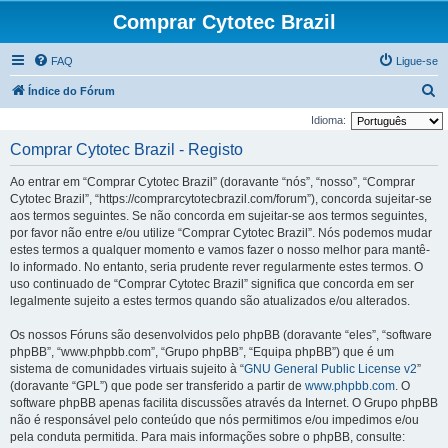
Comprar Cytotec Brazil
FAQ
Ligue-se
P
Índice do Fórum
e
Idioma:
s
Comprar Cytotec Brazil - Registo
q
Ao entrar em “Comprar Cytotec Brazil” (doravante “nós”, “nosso”, “Comprar
u
Cytotec Brazil”, “https://comprarcytotecbrazil.com/forum”), concorda sujeitar-se
i
aos termos seguintes. Se não concorda em sujeitar-se aos termos seguintes,
por favor não entre e/ou utilize “Comprar Cytotec Brazil”. Nós podemos mudar
s
estes termos a qualquer momento e vamos fazer o nosso melhor para mantê-
a
lo informado. No entanto, seria prudente rever regularmente estes termos. O
r
uso continuado de “Comprar Cytotec Brazil” significa que concorda em ser
legalmente sujeito a estes termos quando são atualizados e/ou alterados.
Os nossos Fóruns são desenvolvidos pelo phpBB (doravante “eles”, “software
phpBB”, “www.phpbb.com”, “Grupo phpBB”, “Equipa phpBB”) que é um
sistema de comunidades virtuais sujeito à “
GNU General Public License v2
”
(doravante “GPL”) que pode ser transferido a partir de
www.phpbb.com
. O
software phpBB apenas facilita discussões através da Internet. O Grupo phpBB
não é responsável pelo conteúdo que nós permitimos e/ou impedimos e/ou
pela conduta permitida. Para mais informações sobre o phpBB, consulte: