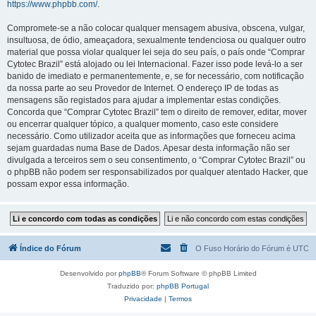
https://www.phpbb.com/
.
Compromete-se a não colocar qualquer mensagem abusiva, obscena, vulgar,
insultuosa, de ódio, ameaçadora, sexualmente tendenciosa ou qualquer outro
material que possa violar qualquer lei seja do seu país, o país onde “Comprar
Cytotec Brazil” está alojado ou lei Internacional. Fazer isso pode levá-lo a ser
banido de imediato e permanentemente, e, se for necessário, com notificação
da nossa parte ao seu Provedor de Internet. O endereço IP de todas as
mensagens são registados para ajudar a implementar estas condições.
Concorda que “Comprar Cytotec Brazil” tem o direito de remover, editar, mover
ou encerrar qualquer tópico, a qualquer momento, caso este considere
necessário. Como utilizador aceita que as informações que forneceu acima
sejam guardadas numa Base de Dados. Apesar desta informação não ser
divulgada a terceiros sem o seu consentimento, o “Comprar Cytotec Brazil” ou
o phpBB não podem ser responsabilizados por qualquer atentado Hacker, que
possam expor essa informação.
Índice do Fórum
O Fuso Horário do Fórum é
UTC
Desenvolvido por
phpBB
® Forum Software © phpBB Limited
Traduzido por:
phpBB Portugal
Privacidade
|
Termos