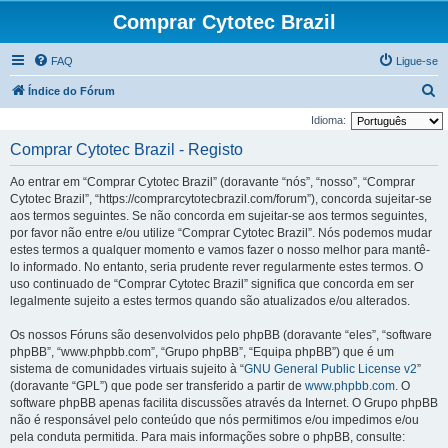
Comprar Cytotec Brazil
FAQ
Ligue-se
P
Índice do Fórum
e
Idioma:
s
Comprar Cytotec Brazil - Registo
q
Ao entrar em “Comprar Cytotec Brazil” (doravante “nós”, “nosso”, “Comprar
u
Cytotec Brazil”, “https://comprarcytotecbrazil.com/forum”), concorda sujeitar-se
i
aos termos seguintes. Se não concorda em sujeitar-se aos termos seguintes,
por favor não entre e/ou utilize “Comprar Cytotec Brazil”. Nós podemos mudar
s
estes termos a qualquer momento e vamos fazer o nosso melhor para mantê-
a
lo informado. No entanto, seria prudente rever regularmente estes termos. O
r
uso continuado de “Comprar Cytotec Brazil” significa que concorda em ser
legalmente sujeito a estes termos quando são atualizados e/ou alterados.
Os nossos Fóruns são desenvolvidos pelo phpBB (doravante “eles”, “software
phpBB”, “www.phpbb.com”, “Grupo phpBB”, “Equipa phpBB”) que é um
sistema de comunidades virtuais sujeito à “
GNU General Public License v2
”
(doravante “GPL”) que pode ser transferido a partir de
www.phpbb.com
. O
software phpBB apenas facilita discussões através da Internet. O Grupo phpBB
não é responsável pelo conteúdo que nós permitimos e/ou impedimos e/ou
pela conduta permitida. Para mais informações sobre o phpBB, consulte: