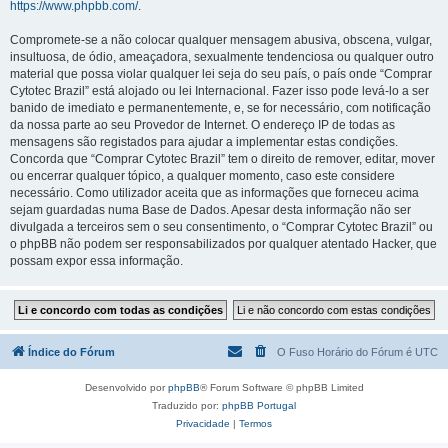
https://www.phpbb.com/
.
Compromete-se a não colocar qualquer mensagem abusiva, obscena, vulgar,
insultuosa, de ódio, ameaçadora, sexualmente tendenciosa ou qualquer outro
material que possa violar qualquer lei seja do seu país, o país onde “Comprar
Cytotec Brazil” está alojado ou lei Internacional. Fazer isso pode levá-lo a ser
banido de imediato e permanentemente, e, se for necessário, com notificação
da nossa parte ao seu Provedor de Internet. O endereço IP de todas as
mensagens são registados para ajudar a implementar estas condições.
Concorda que “Comprar Cytotec Brazil” tem o direito de remover, editar, mover
ou encerrar qualquer tópico, a qualquer momento, caso este considere
necessário. Como utilizador aceita que as informações que forneceu acima
sejam guardadas numa Base de Dados. Apesar desta informação não ser
divulgada a terceiros sem o seu consentimento, o “Comprar Cytotec Brazil” ou
o phpBB não podem ser responsabilizados por qualquer atentado Hacker, que
possam expor essa informação.
Índice do Fórum
O Fuso Horário do Fórum é
UTC
Desenvolvido por
phpBB
® Forum Software © phpBB Limited
Traduzido por:
phpBB Portugal
Privacidade
|
Termos