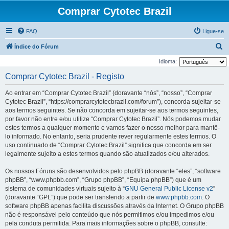
Comprar Cytotec Brazil
FAQ
Ligue-se
P
Índice do Fórum
e
Idioma:
s
Comprar Cytotec Brazil - Registo
q
Ao entrar em “Comprar Cytotec Brazil” (doravante “nós”, “nosso”, “Comprar
u
Cytotec Brazil”, “https://comprarcytotecbrazil.com/forum”), concorda sujeitar-se
i
aos termos seguintes. Se não concorda em sujeitar-se aos termos seguintes,
por favor não entre e/ou utilize “Comprar Cytotec Brazil”. Nós podemos mudar
s
estes termos a qualquer momento e vamos fazer o nosso melhor para mantê-
a
lo informado. No entanto, seria prudente rever regularmente estes termos. O
r
uso continuado de “Comprar Cytotec Brazil” significa que concorda em ser
legalmente sujeito a estes termos quando são atualizados e/ou alterados.
Os nossos Fóruns são desenvolvidos pelo phpBB (doravante “eles”, “software
phpBB”, “www.phpbb.com”, “Grupo phpBB”, “Equipa phpBB”) que é um
sistema de comunidades virtuais sujeito à “
GNU General Public License v2
”
(doravante “GPL”) que pode ser transferido a partir de
www.phpbb.com
. O
software phpBB apenas facilita discussões através da Internet. O Grupo phpBB
não é responsável pelo conteúdo que nós permitimos e/ou impedimos e/ou
pela conduta permitida. Para mais informações sobre o phpBB, consulte: