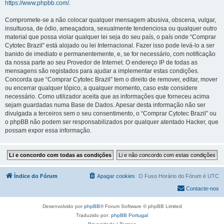
https://www.phpbb.com/
.
Compromete-se a não colocar qualquer mensagem abusiva, obscena, vulgar,
insultuosa, de ódio, ameaçadora, sexualmente tendenciosa ou qualquer outro
material que possa violar qualquer lei seja do seu país, o país onde “Comprar
Cytotec Brazil” está alojado ou lei Internacional. Fazer isso pode levá-lo a ser
banido de imediato e permanentemente, e, se for necessário, com notificação
da nossa parte ao seu Provedor de Internet. O endereço IP de todas as
mensagens são registados para ajudar a implementar estas condições.
Concorda que “Comprar Cytotec Brazil” tem o direito de remover, editar, mover
ou encerrar qualquer tópico, a qualquer momento, caso este considere
necessário. Como utilizador aceita que as informações que forneceu acima
sejam guardadas numa Base de Dados. Apesar desta informação não ser
divulgada a terceiros sem o seu consentimento, o “Comprar Cytotec Brazil” ou
o phpBB não podem ser responsabilizados por qualquer atentado Hacker, que
possam expor essa informação.
Índice do Fórum
Apagar cookies
O Fuso Horário do Fórum é
UTC
Contacte-nos
Desenvolvido por
phpBB
® Forum Software © phpBB Limited
Traduzido por:
phpBB Portugal