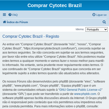
Comprar Cytotec Brazil
FAQ
Ligue-se
P
Índice do Fórum
e
Idioma:
s
Comprar Cytotec Brazil - Registo
q
Ao entrar em “Comprar Cytotec Brazil” (doravante “nós”, “nosso”, “Comprar
u
Cytotec Brazil”, “https://comprarcytotecbrazil.com/forum”), concorda sujeitar-se
i
aos termos seguintes. Se não concorda em sujeitar-se aos termos seguintes,
por favor não entre e/ou utilize “Comprar Cytotec Brazil”. Nós podemos mudar
s
estes termos a qualquer momento e vamos fazer o nosso melhor para mantê-
a
lo informado. No entanto, seria prudente rever regularmente estes termos. O
r
uso continuado de “Comprar Cytotec Brazil” significa que concorda em ser
legalmente sujeito a estes termos quando são atualizados e/ou alterados.
Os nossos Fóruns são desenvolvidos pelo phpBB (doravante “eles”, “software
phpBB”, “www.phpbb.com”, “Grupo phpBB”, “Equipa phpBB”) que é um
sistema de comunidades virtuais sujeito à “
GNU General Public License v2
”
(doravante “GPL”) que pode ser transferido a partir de
www.phpbb.com
. O
software phpBB apenas facilita discussões através da Internet. O Grupo phpBB
não é responsável pelo conteúdo que nós permitimos e/ou impedimos e/ou
pela conduta permitida. Para mais informações sobre o phpBB, consulte: