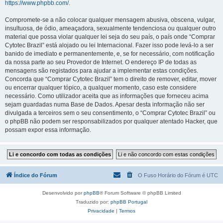
https://www.phpbb.com/
.
Compromete-se a não colocar qualquer mensagem abusiva, obscena, vulgar,
insultuosa, de ódio, ameaçadora, sexualmente tendenciosa ou qualquer outro
material que possa violar qualquer lei seja do seu país, o país onde “Comprar
Cytotec Brazil” está alojado ou lei Internacional. Fazer isso pode levá-lo a ser
banido de imediato e permanentemente, e, se for necessário, com notificação
da nossa parte ao seu Provedor de Internet. O endereço IP de todas as
mensagens são registados para ajudar a implementar estas condições.
Concorda que “Comprar Cytotec Brazil” tem o direito de remover, editar, mover
ou encerrar qualquer tópico, a qualquer momento, caso este considere
necessário. Como utilizador aceita que as informações que forneceu acima
sejam guardadas numa Base de Dados. Apesar desta informação não ser
divulgada a terceiros sem o seu consentimento, o “Comprar Cytotec Brazil” ou
o phpBB não podem ser responsabilizados por qualquer atentado Hacker, que
possam expor essa informação.
Índice do Fórum
O Fuso Horário do Fórum é
UTC
Desenvolvido por
phpBB
® Forum Software © phpBB Limited
Traduzido por:
phpBB Portugal
Privacidade
|
Termos