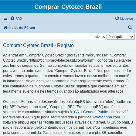
Comprar Cytotec Brazil
FAQ
Ligue-se
P
Índice do Fórum
e
Idioma:
s
Comprar Cytotec Brazil - Registo
q
Ao entrar em “Comprar Cytotec Brazil” (doravante “nós”, “nosso”, “Comprar
u
Cytotec Brazil”, “https://comprarcytotecbrazil.com/forum”), concorda sujeitar-se
i
aos termos seguintes. Se não concorda em sujeitar-se aos termos seguintes,
por favor não entre e/ou utilize “Comprar Cytotec Brazil”. Nós podemos mudar
s
estes termos a qualquer momento e vamos fazer o nosso melhor para mantê-
a
lo informado. No entanto, seria prudente rever regularmente estes termos. O
r
uso continuado de “Comprar Cytotec Brazil” significa que concorda em ser
legalmente sujeito a estes termos quando são atualizados e/ou alterados.
Os nossos Fóruns são desenvolvidos pelo phpBB (doravante “eles”, “software
phpBB”, “www.phpbb.com”, “Grupo phpBB”, “Equipa phpBB”) que é um
sistema de comunidades virtuais sujeito à “
GNU General Public License v2
”
(doravante “GPL”) que pode ser transferido a partir de
www.phpbb.com
. O
software phpBB apenas facilita discussões através da Internet. O Grupo phpBB
não é responsável pelo conteúdo que nós permitimos e/ou impedimos e/ou
pela conduta permitida. Para mais informações sobre o phpBB, consulte: