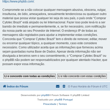
https://www.phpbb.com/
.
Compromete-se a não colocar qualquer mensagem abusiva, obscena, vulgar,
insultuosa, de ódio, ameaçadora, sexualmente tendenciosa ou qualquer outro
material que possa violar qualquer lei seja do seu país, o país onde “Comprar
Cytotec Brazil” está alojado ou lei Internacional. Fazer isso pode levá-lo a ser
banido de imediato e permanentemente, e, se for necessário, com notificação
da nossa parte ao seu Provedor de Internet. O endereço IP de todas as
mensagens são registados para ajudar a implementar estas condições.
Concorda que “Comprar Cytotec Brazil” tem o direito de remover, editar, mover
ou encerrar qualquer tópico, a qualquer momento, caso este considere
necessário. Como utilizador aceita que as informações que forneceu acima
sejam guardadas numa Base de Dados. Apesar desta informação não ser
divulgada a terceiros sem o seu consentimento, o “Comprar Cytotec Brazil” ou
o phpBB não podem ser responsabilizados por qualquer atentado Hacker, que
possam expor essa informação.
Índice do Fórum
O Fuso Horário do Fórum é
UTC
Desenvolvido por
phpBB
® Forum Software © phpBB Limited
Traduzido por:
phpBB Portugal
Privacidade
|
Termos