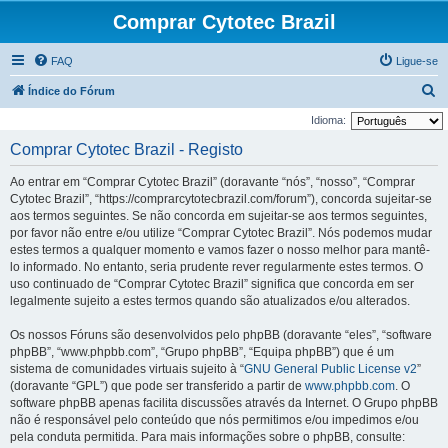
Comprar Cytotec Brazil
FAQ
Ligue-se
P
Índice do Fórum
e
Idioma:
s
Comprar Cytotec Brazil - Registo
q
Ao entrar em “Comprar Cytotec Brazil” (doravante “nós”, “nosso”, “Comprar
u
Cytotec Brazil”, “https://comprarcytotecbrazil.com/forum”), concorda sujeitar-se
i
aos termos seguintes. Se não concorda em sujeitar-se aos termos seguintes,
por favor não entre e/ou utilize “Comprar Cytotec Brazil”. Nós podemos mudar
s
estes termos a qualquer momento e vamos fazer o nosso melhor para mantê-
a
lo informado. No entanto, seria prudente rever regularmente estes termos. O
r
uso continuado de “Comprar Cytotec Brazil” significa que concorda em ser
legalmente sujeito a estes termos quando são atualizados e/ou alterados.
Os nossos Fóruns são desenvolvidos pelo phpBB (doravante “eles”, “software
phpBB”, “www.phpbb.com”, “Grupo phpBB”, “Equipa phpBB”) que é um
sistema de comunidades virtuais sujeito à “
GNU General Public License v2
”
(doravante “GPL”) que pode ser transferido a partir de
www.phpbb.com
. O
software phpBB apenas facilita discussões através da Internet. O Grupo phpBB
não é responsável pelo conteúdo que nós permitimos e/ou impedimos e/ou
pela conduta permitida. Para mais informações sobre o phpBB, consulte: