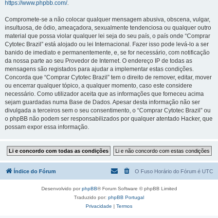
https://www.phpbb.com/
.
Compromete-se a não colocar qualquer mensagem abusiva, obscena, vulgar,
insultuosa, de ódio, ameaçadora, sexualmente tendenciosa ou qualquer outro
material que possa violar qualquer lei seja do seu país, o país onde “Comprar
Cytotec Brazil” está alojado ou lei Internacional. Fazer isso pode levá-lo a ser
banido de imediato e permanentemente, e, se for necessário, com notificação
da nossa parte ao seu Provedor de Internet. O endereço IP de todas as
mensagens são registados para ajudar a implementar estas condições.
Concorda que “Comprar Cytotec Brazil” tem o direito de remover, editar, mover
ou encerrar qualquer tópico, a qualquer momento, caso este considere
necessário. Como utilizador aceita que as informações que forneceu acima
sejam guardadas numa Base de Dados. Apesar desta informação não ser
divulgada a terceiros sem o seu consentimento, o “Comprar Cytotec Brazil” ou
o phpBB não podem ser responsabilizados por qualquer atentado Hacker, que
possam expor essa informação.
Índice do Fórum
O Fuso Horário do Fórum é
UTC
Desenvolvido por
phpBB
® Forum Software © phpBB Limited
Traduzido por:
phpBB Portugal
Privacidade
|
Termos