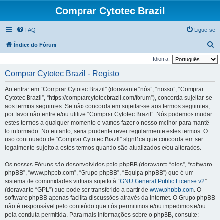
Comprar Cytotec Brazil
FAQ
Ligue-se
P
Índice do Fórum
e
Idioma:
s
Comprar Cytotec Brazil - Registo
q
Ao entrar em “Comprar Cytotec Brazil” (doravante “nós”, “nosso”, “Comprar
u
Cytotec Brazil”, “https://comprarcytotecbrazil.com/forum”), concorda sujeitar-se
i
aos termos seguintes. Se não concorda em sujeitar-se aos termos seguintes,
por favor não entre e/ou utilize “Comprar Cytotec Brazil”. Nós podemos mudar
s
estes termos a qualquer momento e vamos fazer o nosso melhor para mantê-
a
lo informado. No entanto, seria prudente rever regularmente estes termos. O
r
uso continuado de “Comprar Cytotec Brazil” significa que concorda em ser
legalmente sujeito a estes termos quando são atualizados e/ou alterados.
Os nossos Fóruns são desenvolvidos pelo phpBB (doravante “eles”, “software
phpBB”, “www.phpbb.com”, “Grupo phpBB”, “Equipa phpBB”) que é um
sistema de comunidades virtuais sujeito à “
GNU General Public License v2
”
(doravante “GPL”) que pode ser transferido a partir de
www.phpbb.com
. O
software phpBB apenas facilita discussões através da Internet. O Grupo phpBB
não é responsável pelo conteúdo que nós permitimos e/ou impedimos e/ou
pela conduta permitida. Para mais informações sobre o phpBB, consulte: