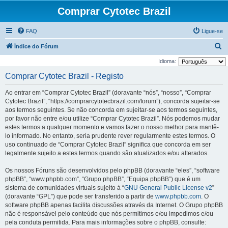
Comprar Cytotec Brazil
FAQ
Ligue-se
P
Índice do Fórum
e
Idioma:
s
Comprar Cytotec Brazil - Registo
q
Ao entrar em “Comprar Cytotec Brazil” (doravante “nós”, “nosso”, “Comprar
u
Cytotec Brazil”, “https://comprarcytotecbrazil.com/forum”), concorda sujeitar-se
i
aos termos seguintes. Se não concorda em sujeitar-se aos termos seguintes,
por favor não entre e/ou utilize “Comprar Cytotec Brazil”. Nós podemos mudar
s
estes termos a qualquer momento e vamos fazer o nosso melhor para mantê-
a
lo informado. No entanto, seria prudente rever regularmente estes termos. O
r
uso continuado de “Comprar Cytotec Brazil” significa que concorda em ser
legalmente sujeito a estes termos quando são atualizados e/ou alterados.
Os nossos Fóruns são desenvolvidos pelo phpBB (doravante “eles”, “software
phpBB”, “www.phpbb.com”, “Grupo phpBB”, “Equipa phpBB”) que é um
sistema de comunidades virtuais sujeito à “
GNU General Public License v2
”
(doravante “GPL”) que pode ser transferido a partir de
www.phpbb.com
. O
software phpBB apenas facilita discussões através da Internet. O Grupo phpBB
não é responsável pelo conteúdo que nós permitimos e/ou impedimos e/ou
pela conduta permitida. Para mais informações sobre o phpBB, consulte: