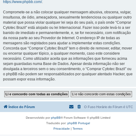
https://www.phpbb.com/
.
Compromete-se a não colocar qualquer mensagem abusiva, obscena, vulgar,
insultuosa, de ódio, ameaçadora, sexualmente tendenciosa ou qualquer outro
material que possa violar qualquer lei seja do seu país, o país onde “Comprar
Cytotec Brazil” está alojado ou lei Internacional. Fazer isso pode levá-lo a ser
banido de imediato e permanentemente, e, se for necessário, com notificação
da nossa parte ao seu Provedor de Internet. O endereço IP de todas as
mensagens são registados para ajudar a implementar estas condições.
Concorda que “Comprar Cytotec Brazil” tem o direito de remover, editar, mover
ou encerrar qualquer tópico, a qualquer momento, caso este considere
necessário. Como utilizador aceita que as informações que forneceu acima
sejam guardadas numa Base de Dados. Apesar desta informação não ser
divulgada a terceiros sem o seu consentimento, o “Comprar Cytotec Brazil” ou
o phpBB não podem ser responsabilizados por qualquer atentado Hacker, que
possam expor essa informação.
Índice do Fórum
O Fuso Horário do Fórum é
UTC
Desenvolvido por
phpBB
® Forum Software © phpBB Limited
Traduzido por:
phpBB Portugal
Privacidade
|
Termos