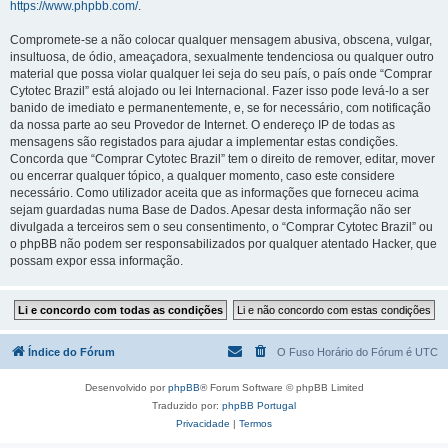
https://www.phpbb.com/
.
Compromete-se a não colocar qualquer mensagem abusiva, obscena, vulgar,
insultuosa, de ódio, ameaçadora, sexualmente tendenciosa ou qualquer outro
material que possa violar qualquer lei seja do seu país, o país onde “Comprar
Cytotec Brazil” está alojado ou lei Internacional. Fazer isso pode levá-lo a ser
banido de imediato e permanentemente, e, se for necessário, com notificação
da nossa parte ao seu Provedor de Internet. O endereço IP de todas as
mensagens são registados para ajudar a implementar estas condições.
Concorda que “Comprar Cytotec Brazil” tem o direito de remover, editar, mover
ou encerrar qualquer tópico, a qualquer momento, caso este considere
necessário. Como utilizador aceita que as informações que forneceu acima
sejam guardadas numa Base de Dados. Apesar desta informação não ser
divulgada a terceiros sem o seu consentimento, o “Comprar Cytotec Brazil” ou
o phpBB não podem ser responsabilizados por qualquer atentado Hacker, que
possam expor essa informação.
Índice do Fórum
O Fuso Horário do Fórum é
UTC
Desenvolvido por
phpBB
® Forum Software © phpBB Limited
Traduzido por:
phpBB Portugal
Privacidade
|
Termos