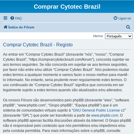
Comprar Cytotec Brazil
FAQ
Ligue-se
P
Índice do Fórum
e
Idioma:
s
Comprar Cytotec Brazil - Registo
q
Ao entrar em “Comprar Cytotec Brazil” (doravante “nós”, “nosso”, “Comprar
u
Cytotec Brazil”, “https://comprarcytotecbrazil.com/forum”), concorda sujeitar-se
i
aos termos seguintes. Se não concorda em sujeitar-se aos termos seguintes,
por favor não entre e/ou utilize “Comprar Cytotec Brazil”. Nós podemos mudar
s
estes termos a qualquer momento e vamos fazer o nosso melhor para mantê-
a
lo informado. No entanto, seria prudente rever regularmente estes termos. O
r
uso continuado de “Comprar Cytotec Brazil” significa que concorda em ser
legalmente sujeito a estes termos quando são atualizados e/ou alterados.
Os nossos Fóruns são desenvolvidos pelo phpBB (doravante “eles”, “software
phpBB”, “www.phpbb.com”, “Grupo phpBB”, “Equipa phpBB”) que é um
sistema de comunidades virtuais sujeito à “
GNU General Public License v2
”
(doravante “GPL”) que pode ser transferido a partir de
www.phpbb.com
. O
software phpBB apenas facilita discussões através da Internet. O Grupo phpBB
não é responsável pelo conteúdo que nós permitimos e/ou impedimos e/ou
pela conduta permitida. Para mais informações sobre o phpBB, consulte: