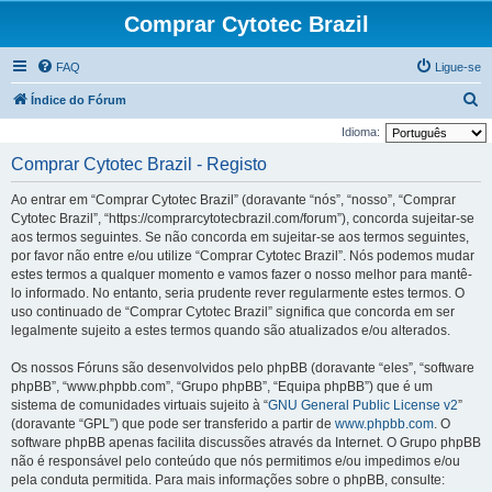
Comprar Cytotec Brazil
FAQ
Ligue-se
P
Índice do Fórum
e
Idioma:
s
Comprar Cytotec Brazil - Registo
q
Ao entrar em “Comprar Cytotec Brazil” (doravante “nós”, “nosso”, “Comprar
u
Cytotec Brazil”, “https://comprarcytotecbrazil.com/forum”), concorda sujeitar-se
i
aos termos seguintes. Se não concorda em sujeitar-se aos termos seguintes,
por favor não entre e/ou utilize “Comprar Cytotec Brazil”. Nós podemos mudar
s
estes termos a qualquer momento e vamos fazer o nosso melhor para mantê-
a
lo informado. No entanto, seria prudente rever regularmente estes termos. O
r
uso continuado de “Comprar Cytotec Brazil” significa que concorda em ser
legalmente sujeito a estes termos quando são atualizados e/ou alterados.
Os nossos Fóruns são desenvolvidos pelo phpBB (doravante “eles”, “software
phpBB”, “www.phpbb.com”, “Grupo phpBB”, “Equipa phpBB”) que é um
sistema de comunidades virtuais sujeito à “
GNU General Public License v2
”
(doravante “GPL”) que pode ser transferido a partir de
www.phpbb.com
. O
software phpBB apenas facilita discussões através da Internet. O Grupo phpBB
não é responsável pelo conteúdo que nós permitimos e/ou impedimos e/ou
pela conduta permitida. Para mais informações sobre o phpBB, consulte: