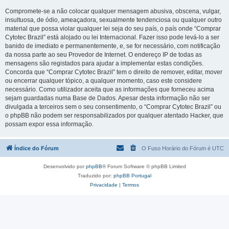
Compromete-se a não colocar qualquer mensagem abusiva, obscena, vulgar,
insultuosa, de ódio, ameaçadora, sexualmente tendenciosa ou qualquer outro
material que possa violar qualquer lei seja do seu país, o país onde “Comprar
Cytotec Brazil” está alojado ou lei Internacional. Fazer isso pode levá-lo a ser
banido de imediato e permanentemente, e, se for necessário, com notificação
da nossa parte ao seu Provedor de Internet. O endereço IP de todas as
mensagens são registados para ajudar a implementar estas condições.
Concorda que “Comprar Cytotec Brazil” tem o direito de remover, editar, mover
ou encerrar qualquer tópico, a qualquer momento, caso este considere
necessário. Como utilizador aceita que as informações que forneceu acima
sejam guardadas numa Base de Dados. Apesar desta informação não ser
divulgada a terceiros sem o seu consentimento, o “Comprar Cytotec Brazil” ou
o phpBB não podem ser responsabilizados por qualquer atentado Hacker, que
possam expor essa informação.
Índice do Fórum
O Fuso Horário do Fórum é
UTC
Desenvolvido por
phpBB
® Forum Software © phpBB Limited
Traduzido por:
phpBB Portugal
Privacidade
|
Termos