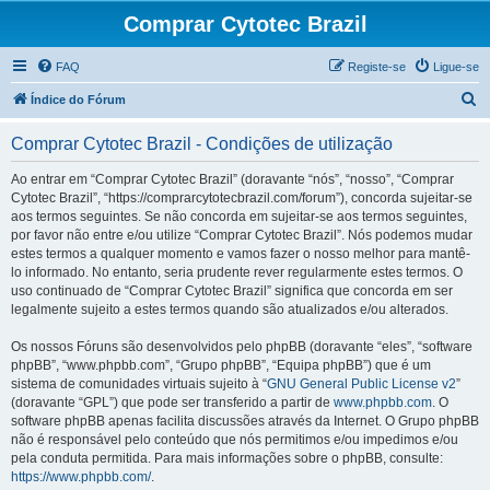
Comprar Cytotec Brazil
FAQ
Registe-se
Ligue-se
P
Índice do Fórum
e
Comprar Cytotec Brazil - Condições de utilização
s
q
Ao entrar em “Comprar Cytotec Brazil” (doravante “nós”, “nosso”, “Comprar
Cytotec Brazil”, “https://comprarcytotecbrazil.com/forum”), concorda sujeitar-se
u
aos termos seguintes. Se não concorda em sujeitar-se aos termos seguintes,
i
por favor não entre e/ou utilize “Comprar Cytotec Brazil”. Nós podemos mudar
estes termos a qualquer momento e vamos fazer o nosso melhor para mantê-
s
lo informado. No entanto, seria prudente rever regularmente estes termos. O
a
uso continuado de “Comprar Cytotec Brazil” significa que concorda em ser
legalmente sujeito a estes termos quando são atualizados e/ou alterados.
r
Os nossos Fóruns são desenvolvidos pelo phpBB (doravante “eles”, “software
phpBB”, “www.phpbb.com”, “Grupo phpBB”, “Equipa phpBB”) que é um
sistema de comunidades virtuais sujeito à “
GNU General Public License v2
”
(doravante “GPL”) que pode ser transferido a partir de
www.phpbb.com
. O
software phpBB apenas facilita discussões através da Internet. O Grupo phpBB
não é responsável pelo conteúdo que nós permitimos e/ou impedimos e/ou
pela conduta permitida. Para mais informações sobre o phpBB, consulte:
https://www.phpbb.com/
.