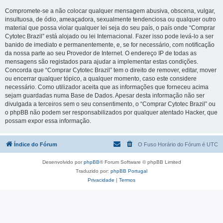
Compromete-se a não colocar qualquer mensagem abusiva, obscena, vulgar,
insultuosa, de ódio, ameaçadora, sexualmente tendenciosa ou qualquer outro
material que possa violar qualquer lei seja do seu país, o país onde “Comprar
Cytotec Brazil” está alojado ou lei Internacional. Fazer isso pode levá-lo a ser
banido de imediato e permanentemente, e, se for necessário, com notificação
da nossa parte ao seu Provedor de Internet. O endereço IP de todas as
mensagens são registados para ajudar a implementar estas condições.
Concorda que “Comprar Cytotec Brazil” tem o direito de remover, editar, mover
ou encerrar qualquer tópico, a qualquer momento, caso este considere
necessário. Como utilizador aceita que as informações que forneceu acima
sejam guardadas numa Base de Dados. Apesar desta informação não ser
divulgada a terceiros sem o seu consentimento, o “Comprar Cytotec Brazil” ou
o phpBB não podem ser responsabilizados por qualquer atentado Hacker, que
possam expor essa informação.
Índice do Fórum
O Fuso Horário do Fórum é
UTC
Desenvolvido por
phpBB
® Forum Software © phpBB Limited
Traduzido por:
phpBB Portugal
Privacidade
|
Termos