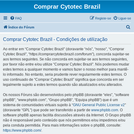
Comprar Cytotec Brazil
FAQ
Registe-se
Ligue-se
P
Índice do Fórum
e
Comprar Cytotec Brazil - Condições de utilização
s
q
Ao entrar em “Comprar Cytotec Brazil” (doravante “nós”, “nosso”, “Comprar
Cytotec Brazil”, “https://comprarcytotecbrazil.com/forum”), concorda sujeitar-se
u
aos termos seguintes. Se não concorda em sujeitar-se aos termos seguintes,
i
por favor não entre e/ou utilize “Comprar Cytotec Brazil”. Nós podemos mudar
estes termos a qualquer momento e vamos fazer o nosso melhor para mantê-
s
lo informado. No entanto, seria prudente rever regularmente estes termos. O
a
uso continuado de “Comprar Cytotec Brazil” significa que concorda em ser
legalmente sujeito a estes termos quando são atualizados e/ou alterados.
r
Os nossos Fóruns são desenvolvidos pelo phpBB (doravante “eles”, “software
phpBB”, “www.phpbb.com”, “Grupo phpBB”, “Equipa phpBB”) que é um
sistema de comunidades virtuais sujeito à “
GNU General Public License v2
”
(doravante “GPL”) que pode ser transferido a partir de
www.phpbb.com
. O
software phpBB apenas facilita discussões através da Internet. O Grupo phpBB
não é responsável pelo conteúdo que nós permitimos e/ou impedimos e/ou
pela conduta permitida. Para mais informações sobre o phpBB, consulte:
https://www.phpbb.com/
.