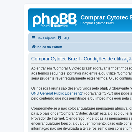
Comprar Cytotec B
Comprar Cytotec Brazil
Links rápidos
FAQ
Índice do Fórum
Comprar Cytotec Brazil - Condições de utilizaçã
Ao entrar em “Comprar Cytotec Brazil” (doravante “nós”, “nosso
aos termos seguintes, por favor não entre e/ou utilize “Comp
seria prudente rever regularmente estes termos. O uso continu
Os nossos Fóruns são desenvolvidos pelo phpBB (doravante “e
GNU General Public License v2
” (doravante “GPL”) que pode se
pelo conteúdo que nós permitimos e/ou impedimos e/ou pela c
Compromete-se a não colocar qualquer mensagem abusiva, obsc
país, o país onde “Comprar Cytotec Brazil” está alojado ou lei
Provedor de Internet. O endereço IP de todas as mensagens são
encerrar qualquer tópico, a qualquer momento, caso este con
informação não ser divulgada a terceiros sem o seu consenti