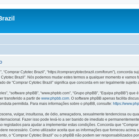
razil
o
”, “Comprar Cytotec Brazil”, “https://comprarcytotecbrazil.com/forum”), concorda s
rar Cytotec Brazil”. Nós podemos mudar estes termos a qualquer momento e vamos f
ado de “Comprar Cytotec Brazil” significa que concorda em ser legalmente sujeito 
les”, “software phpBB”, “www.phpbb.com”, “Grupo phpBB”, “Equipa phpBB”) que é u
r transferido a partir de
www.phpbb.com
. O software phpBB apenas facilita discu
onduta permitida. Para mais informações sobre o phpBB, consulte:
https://www.ph
ena, vulgar, insultuosa, de ódio, ameaçadora, sexualmente tendenciosa ou qualqu
 Internacional. Fazer isso pode levá-lo a ser banido de imediato e permanentemente
 registados para ajudar a implementar estas condições. Concorda que “Comprar Cyt
sidere necessário. Como utilizador aceita que as informações que forneceu acim
mento, o “Comprar Cytotec Brazil” ou o phpBB não podem ser responsabilizados po