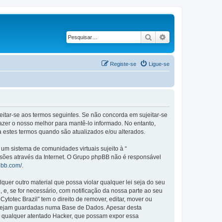
Pesquisar
Pesquisa avançad
Registe-se
Ligue-se
ujeitar-se aos termos seguintes. Se não concorda em sujeitar-se
azer o nosso melhor para mantê-lo informado. No entanto,
a estes termos quando são atualizados e/ou alterados.
m sistema de comunidades virtuais sujeito à “
ssões através da Internet. O Grupo phpBB não é responsável
pbb.com/
.
er outro material que possa violar qualquer lei seja do seu
, e, se for necessário, com notificação da nossa parte ao seu
otec Brazil” tem o direito de remover, editar, mover ou
a sejam guardadas numa Base de Dados. Apesar desta
r qualquer atentado Hacker, que possam expor essa