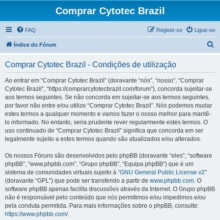
Comprar Cytotec Brazil
FAQ
Registe-se
Ligue-se
P
Índice do Fórum
e
Comprar Cytotec Brazil - Condições de utilização
s
q
Ao entrar em “Comprar Cytotec Brazil” (doravante “nós”, “nosso”, “Comprar
Cytotec Brazil”, “https://comprarcytotecbrazil.com/forum”), concorda sujeitar-se
u
aos termos seguintes. Se não concorda em sujeitar-se aos termos seguintes,
i
por favor não entre e/ou utilize “Comprar Cytotec Brazil”. Nós podemos mudar
estes termos a qualquer momento e vamos fazer o nosso melhor para mantê-
s
lo informado. No entanto, seria prudente rever regularmente estes termos. O
a
uso continuado de “Comprar Cytotec Brazil” significa que concorda em ser
legalmente sujeito a estes termos quando são atualizados e/ou alterados.
r
Os nossos Fóruns são desenvolvidos pelo phpBB (doravante “eles”, “software
phpBB”, “www.phpbb.com”, “Grupo phpBB”, “Equipa phpBB”) que é um
sistema de comunidades virtuais sujeito à “
GNU General Public License v2
”
(doravante “GPL”) que pode ser transferido a partir de
www.phpbb.com
. O
software phpBB apenas facilita discussões através da Internet. O Grupo phpBB
não é responsável pelo conteúdo que nós permitimos e/ou impedimos e/ou
pela conduta permitida. Para mais informações sobre o phpBB, consulte:
https://www.phpbb.com/
.