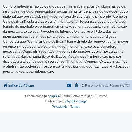
Compromete-se a não colocar qualquer mensagem abusiva, obscena, vulgar,
insultuosa, de ódio, ameaçadora, sexualmente tendenciosa ou qualquer outro
material que possa violar qualquer lei seja do seu país, o país onde “Comprar
Cytotec Brazil” está alojado ou lei Internacional. Fazer isso pode levá-lo a ser
banido de imediato e permanentemente, e, se for necessário, com notificação
da nossa parte ao seu Provedor de Internet. O endereço IP de todas as
mensagens são registados para ajudar a implementar estas condições.
Concorda que “Comprar Cytotec Brazil” tem o direito de remover, editar, mover
ou encerrar qualquer tópico, a qualquer momento, caso este considere
necessário. Como utilizador aceita que as informações que forneceu acima
sejam guardadas numa Base de Dados. Apesar desta informação não ser
divulgada a terceiros sem o seu consentimento, o “Comprar Cytotec Brazil” ou
o phpBB não podem ser responsabilizados por qualquer atentado Hacker, que
possam expor essa informação.
Índice do Fórum
O Fuso Horário do Fórum é
UTC
Desenvolvido por
phpBB
® Forum Software © phpBB Limited
Traduzido por:
phpBB Portugal
Privacidade
|
Termos