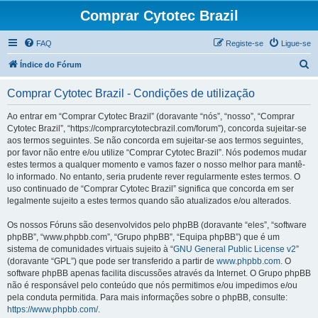
Comprar Cytotec Brazil
FAQ
Registe-se
Ligue-se
P
Índice do Fórum
e
Comprar Cytotec Brazil - Condições de utilização
s
q
Ao entrar em “Comprar Cytotec Brazil” (doravante “nós”, “nosso”, “Comprar
Cytotec Brazil”, “https://comprarcytotecbrazil.com/forum”), concorda sujeitar-se
u
aos termos seguintes. Se não concorda em sujeitar-se aos termos seguintes,
i
por favor não entre e/ou utilize “Comprar Cytotec Brazil”. Nós podemos mudar
estes termos a qualquer momento e vamos fazer o nosso melhor para mantê-
s
lo informado. No entanto, seria prudente rever regularmente estes termos. O
a
uso continuado de “Comprar Cytotec Brazil” significa que concorda em ser
legalmente sujeito a estes termos quando são atualizados e/ou alterados.
r
Os nossos Fóruns são desenvolvidos pelo phpBB (doravante “eles”, “software
phpBB”, “www.phpbb.com”, “Grupo phpBB”, “Equipa phpBB”) que é um
sistema de comunidades virtuais sujeito à “
GNU General Public License v2
”
(doravante “GPL”) que pode ser transferido a partir de
www.phpbb.com
. O
software phpBB apenas facilita discussões através da Internet. O Grupo phpBB
não é responsável pelo conteúdo que nós permitimos e/ou impedimos e/ou
pela conduta permitida. Para mais informações sobre o phpBB, consulte:
https://www.phpbb.com/
.