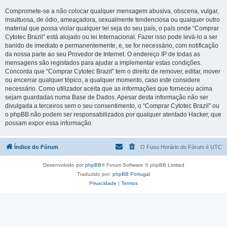
Compromete-se a não colocar qualquer mensagem abusiva, obscena, vulgar,
insultuosa, de ódio, ameaçadora, sexualmente tendenciosa ou qualquer outro
material que possa violar qualquer lei seja do seu país, o país onde “Comprar
Cytotec Brazil” está alojado ou lei Internacional. Fazer isso pode levá-lo a ser
banido de imediato e permanentemente, e, se for necessário, com notificação
da nossa parte ao seu Provedor de Internet. O endereço IP de todas as
mensagens são registados para ajudar a implementar estas condições.
Concorda que “Comprar Cytotec Brazil” tem o direito de remover, editar, mover
ou encerrar qualquer tópico, a qualquer momento, caso este considere
necessário. Como utilizador aceita que as informações que forneceu acima
sejam guardadas numa Base de Dados. Apesar desta informação não ser
divulgada a terceiros sem o seu consentimento, o “Comprar Cytotec Brazil” ou
o phpBB não podem ser responsabilizados por qualquer atentado Hacker, que
possam expor essa informação.
Índice do Fórum
O Fuso Horário do Fórum é
UTC
Desenvolvido por
phpBB
® Forum Software © phpBB Limited
Traduzido por:
phpBB Portugal
Privacidade
|
Termos