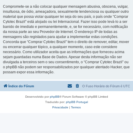
Compromete-se a não colocar qualquer mensagem abusiva, obscena, vulgar,
insultuosa, de ódio, ameaçadora, sexualmente tendenciosa ou qualquer outro
material que possa violar qualquer lei seja do seu país, o país onde “Comprar
Cytotec Brazil” está alojado ou lei Internacional. Fazer isso pode levá-lo a ser
banido de imediato e permanentemente, e, se for necessário, com notificação
da nossa parte ao seu Provedor de Internet. O endereço IP de todas as
mensagens são registados para ajudar a implementar estas condições.
Concorda que “Comprar Cytotec Brazil” tem o direito de remover, editar, mover
ou encerrar qualquer tópico, a qualquer momento, caso este considere
necessário. Como utilizador aceita que as informações que forneceu acima
sejam guardadas numa Base de Dados. Apesar desta informação não ser
divulgada a terceiros sem o seu consentimento, o “Comprar Cytotec Brazil” ou
o phpBB não podem ser responsabilizados por qualquer atentado Hacker, que
possam expor essa informação.
Índice do Fórum
O Fuso Horário do Fórum é
UTC
Desenvolvido por
phpBB
® Forum Software © phpBB Limited
Traduzido por:
phpBB Portugal
Privacidade
|
Termos