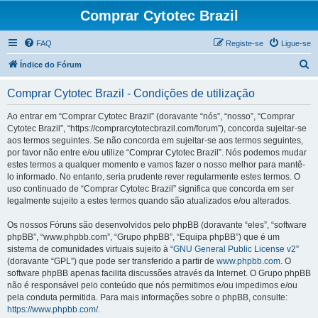
Comprar Cytotec Brazil
FAQ
Registe-se
Ligue-se
P
Índice do Fórum
e
Comprar Cytotec Brazil - Condições de utilização
s
q
Ao entrar em “Comprar Cytotec Brazil” (doravante “nós”, “nosso”, “Comprar
Cytotec Brazil”, “https://comprarcytotecbrazil.com/forum”), concorda sujeitar-se
u
aos termos seguintes. Se não concorda em sujeitar-se aos termos seguintes,
i
por favor não entre e/ou utilize “Comprar Cytotec Brazil”. Nós podemos mudar
estes termos a qualquer momento e vamos fazer o nosso melhor para mantê-
s
lo informado. No entanto, seria prudente rever regularmente estes termos. O
a
uso continuado de “Comprar Cytotec Brazil” significa que concorda em ser
legalmente sujeito a estes termos quando são atualizados e/ou alterados.
r
Os nossos Fóruns são desenvolvidos pelo phpBB (doravante “eles”, “software
phpBB”, “www.phpbb.com”, “Grupo phpBB”, “Equipa phpBB”) que é um
sistema de comunidades virtuais sujeito à “
GNU General Public License v2
”
(doravante “GPL”) que pode ser transferido a partir de
www.phpbb.com
. O
software phpBB apenas facilita discussões através da Internet. O Grupo phpBB
não é responsável pelo conteúdo que nós permitimos e/ou impedimos e/ou
pela conduta permitida. Para mais informações sobre o phpBB, consulte:
https://www.phpbb.com/
.