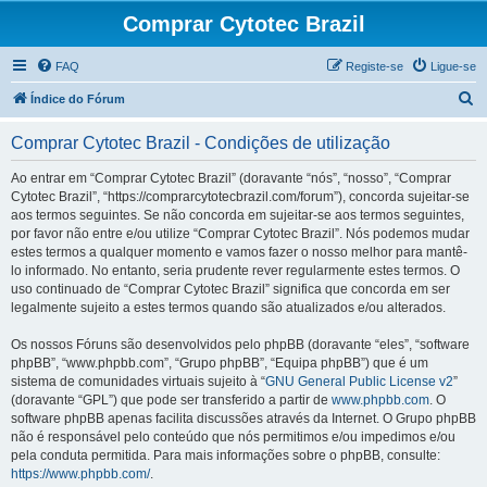
Comprar Cytotec Brazil
FAQ
Registe-se
Ligue-se
P
Índice do Fórum
e
Comprar Cytotec Brazil - Condições de utilização
s
q
Ao entrar em “Comprar Cytotec Brazil” (doravante “nós”, “nosso”, “Comprar
Cytotec Brazil”, “https://comprarcytotecbrazil.com/forum”), concorda sujeitar-se
u
aos termos seguintes. Se não concorda em sujeitar-se aos termos seguintes,
i
por favor não entre e/ou utilize “Comprar Cytotec Brazil”. Nós podemos mudar
estes termos a qualquer momento e vamos fazer o nosso melhor para mantê-
s
lo informado. No entanto, seria prudente rever regularmente estes termos. O
a
uso continuado de “Comprar Cytotec Brazil” significa que concorda em ser
legalmente sujeito a estes termos quando são atualizados e/ou alterados.
r
Os nossos Fóruns são desenvolvidos pelo phpBB (doravante “eles”, “software
phpBB”, “www.phpbb.com”, “Grupo phpBB”, “Equipa phpBB”) que é um
sistema de comunidades virtuais sujeito à “
GNU General Public License v2
”
(doravante “GPL”) que pode ser transferido a partir de
www.phpbb.com
. O
software phpBB apenas facilita discussões através da Internet. O Grupo phpBB
não é responsável pelo conteúdo que nós permitimos e/ou impedimos e/ou
pela conduta permitida. Para mais informações sobre o phpBB, consulte:
https://www.phpbb.com/
.