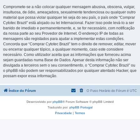
Compromete-se a não colocar qualquer mensagem abusiva, obscena, vulgar,
insultuosa, de ódio, ameaçadora, sexualmente tendenciosa ou qualquer outro
material que possa violar qualquer lei seja do seu país, o país onde “Comprar
Cytotec Brazil” está alojado ou lei Internacional. Fazer isso pode levá-lo a ser
banido de imediato e permanentemente, e, se for necessário, com notificação
da nossa parte ao seu Provedor de Internet. O endereço IP de todas as
mensagens são registados para ajudar a implementar estas condições.
Concorda que “Comprar Cytotec Brazil” tem o direito de remover, editar, mover
ou encerrar qualquer tópico, a qualquer momento, caso este considere
necessário. Como utilizador aceita que as informações que forneceu acima
sejam guardadas numa Base de Dados. Apesar desta informação não ser
divulgada a terceiros sem o seu consentimento, o “Comprar Cytotec Brazil” ou
o phpBB não podem ser responsabilizados por qualquer atentado Hacker, que
possam expor essa informação.
Índice do Fórum
O Fuso Horário do Fórum é
UTC
Desenvolvido por
phpBB
® Forum Software © phpBB Limited
Traduzido por:
phpBB Portugal
Privacidade
|
Termos