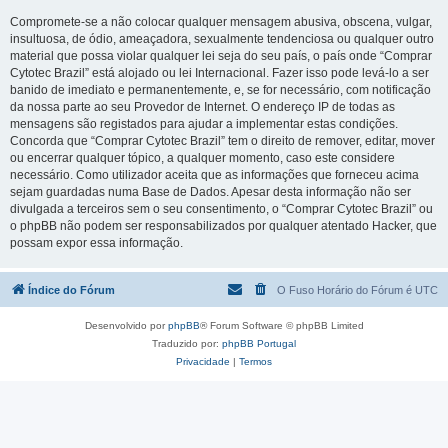
Compromete-se a não colocar qualquer mensagem abusiva, obscena, vulgar,
insultuosa, de ódio, ameaçadora, sexualmente tendenciosa ou qualquer outro
material que possa violar qualquer lei seja do seu país, o país onde “Comprar
Cytotec Brazil” está alojado ou lei Internacional. Fazer isso pode levá-lo a ser
banido de imediato e permanentemente, e, se for necessário, com notificação
da nossa parte ao seu Provedor de Internet. O endereço IP de todas as
mensagens são registados para ajudar a implementar estas condições.
Concorda que “Comprar Cytotec Brazil” tem o direito de remover, editar, mover
ou encerrar qualquer tópico, a qualquer momento, caso este considere
necessário. Como utilizador aceita que as informações que forneceu acima
sejam guardadas numa Base de Dados. Apesar desta informação não ser
divulgada a terceiros sem o seu consentimento, o “Comprar Cytotec Brazil” ou
o phpBB não podem ser responsabilizados por qualquer atentado Hacker, que
possam expor essa informação.
Índice do Fórum
O Fuso Horário do Fórum é
UTC
Desenvolvido por
phpBB
® Forum Software © phpBB Limited
Traduzido por:
phpBB Portugal
Privacidade
|
Termos