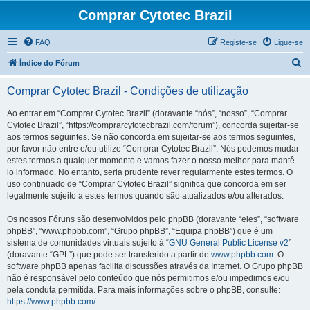
Comprar Cytotec Brazil
FAQ
Registe-se
Ligue-se
P
Índice do Fórum
e
Comprar Cytotec Brazil - Condições de utilização
s
q
Ao entrar em “Comprar Cytotec Brazil” (doravante “nós”, “nosso”, “Comprar
Cytotec Brazil”, “https://comprarcytotecbrazil.com/forum”), concorda sujeitar-se
u
aos termos seguintes. Se não concorda em sujeitar-se aos termos seguintes,
i
por favor não entre e/ou utilize “Comprar Cytotec Brazil”. Nós podemos mudar
estes termos a qualquer momento e vamos fazer o nosso melhor para mantê-
s
lo informado. No entanto, seria prudente rever regularmente estes termos. O
a
uso continuado de “Comprar Cytotec Brazil” significa que concorda em ser
legalmente sujeito a estes termos quando são atualizados e/ou alterados.
r
Os nossos Fóruns são desenvolvidos pelo phpBB (doravante “eles”, “software
phpBB”, “www.phpbb.com”, “Grupo phpBB”, “Equipa phpBB”) que é um
sistema de comunidades virtuais sujeito à “
GNU General Public License v2
”
(doravante “GPL”) que pode ser transferido a partir de
www.phpbb.com
. O
software phpBB apenas facilita discussões através da Internet. O Grupo phpBB
não é responsável pelo conteúdo que nós permitimos e/ou impedimos e/ou
pela conduta permitida. Para mais informações sobre o phpBB, consulte:
https://www.phpbb.com/
.