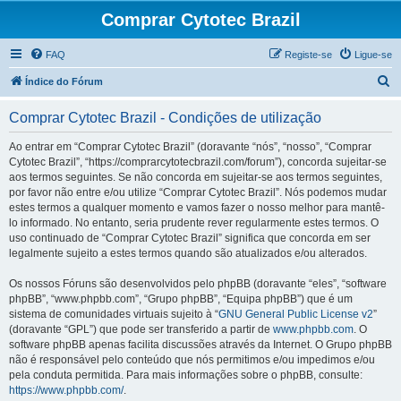
Comprar Cytotec Brazil
FAQ
Registe-se
Ligue-se
P
Índice do Fórum
e
Comprar Cytotec Brazil - Condições de utilização
s
q
Ao entrar em “Comprar Cytotec Brazil” (doravante “nós”, “nosso”, “Comprar
Cytotec Brazil”, “https://comprarcytotecbrazil.com/forum”), concorda sujeitar-se
u
aos termos seguintes. Se não concorda em sujeitar-se aos termos seguintes,
i
por favor não entre e/ou utilize “Comprar Cytotec Brazil”. Nós podemos mudar
estes termos a qualquer momento e vamos fazer o nosso melhor para mantê-
s
lo informado. No entanto, seria prudente rever regularmente estes termos. O
a
uso continuado de “Comprar Cytotec Brazil” significa que concorda em ser
legalmente sujeito a estes termos quando são atualizados e/ou alterados.
r
Os nossos Fóruns são desenvolvidos pelo phpBB (doravante “eles”, “software
phpBB”, “www.phpbb.com”, “Grupo phpBB”, “Equipa phpBB”) que é um
sistema de comunidades virtuais sujeito à “
GNU General Public License v2
”
(doravante “GPL”) que pode ser transferido a partir de
www.phpbb.com
. O
software phpBB apenas facilita discussões através da Internet. O Grupo phpBB
não é responsável pelo conteúdo que nós permitimos e/ou impedimos e/ou
pela conduta permitida. Para mais informações sobre o phpBB, consulte:
https://www.phpbb.com/
.