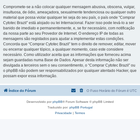
Compromete-se a não colocar qualquer mensagem abusiva, obscena, vulgar,
insultuosa, de ódio, ameaçadora, sexualmente tendenciosa ou qualquer outro
material que possa violar qualquer lei seja do seu país, o país onde “Comprar
Cytotec Brazil” está alojado ou lei Internacional. Fazer isso pode levá-lo a ser
banido de imediato e permanentemente, e, se for necessário, com notificação
da nossa parte ao seu Provedor de Internet. O endereço IP de todas as
mensagens são registados para ajudar a implementar estas condições.
Concorda que “Comprar Cytotec Brazil” tem o direito de remover, editar, mover
ou encerrar qualquer tópico, a qualquer momento, caso este considere
necessário. Como utilizador aceita que as informações que forneceu acima
sejam guardadas numa Base de Dados. Apesar desta informação não ser
divulgada a terceiros sem o seu consentimento, o “Comprar Cytotec Brazil” ou
o phpBB não podem ser responsabilizados por qualquer atentado Hacker, que
possam expor essa informação.
Índice do Fórum
O Fuso Horário do Fórum é
UTC
Desenvolvido por
phpBB
® Forum Software © phpBB Limited
Traduzido por:
phpBB Portugal
Privacidade
|
Termos