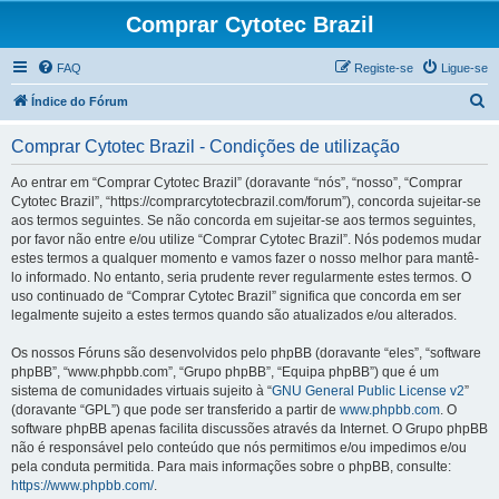
Comprar Cytotec Brazil
FAQ
Registe-se
Ligue-se
P
Índice do Fórum
e
Comprar Cytotec Brazil - Condições de utilização
s
q
Ao entrar em “Comprar Cytotec Brazil” (doravante “nós”, “nosso”, “Comprar
Cytotec Brazil”, “https://comprarcytotecbrazil.com/forum”), concorda sujeitar-se
u
aos termos seguintes. Se não concorda em sujeitar-se aos termos seguintes,
i
por favor não entre e/ou utilize “Comprar Cytotec Brazil”. Nós podemos mudar
estes termos a qualquer momento e vamos fazer o nosso melhor para mantê-
s
lo informado. No entanto, seria prudente rever regularmente estes termos. O
a
uso continuado de “Comprar Cytotec Brazil” significa que concorda em ser
legalmente sujeito a estes termos quando são atualizados e/ou alterados.
r
Os nossos Fóruns são desenvolvidos pelo phpBB (doravante “eles”, “software
phpBB”, “www.phpbb.com”, “Grupo phpBB”, “Equipa phpBB”) que é um
sistema de comunidades virtuais sujeito à “
GNU General Public License v2
”
(doravante “GPL”) que pode ser transferido a partir de
www.phpbb.com
. O
software phpBB apenas facilita discussões através da Internet. O Grupo phpBB
não é responsável pelo conteúdo que nós permitimos e/ou impedimos e/ou
pela conduta permitida. Para mais informações sobre o phpBB, consulte:
https://www.phpbb.com/
.