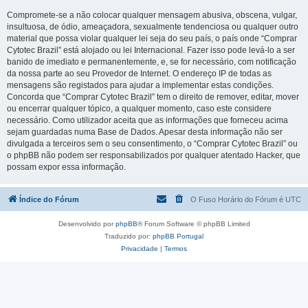
Compromete-se a não colocar qualquer mensagem abusiva, obscena, vulgar,
insultuosa, de ódio, ameaçadora, sexualmente tendenciosa ou qualquer outro
material que possa violar qualquer lei seja do seu país, o país onde “Comprar
Cytotec Brazil” está alojado ou lei Internacional. Fazer isso pode levá-lo a ser
banido de imediato e permanentemente, e, se for necessário, com notificação
da nossa parte ao seu Provedor de Internet. O endereço IP de todas as
mensagens são registados para ajudar a implementar estas condições.
Concorda que “Comprar Cytotec Brazil” tem o direito de remover, editar, mover
ou encerrar qualquer tópico, a qualquer momento, caso este considere
necessário. Como utilizador aceita que as informações que forneceu acima
sejam guardadas numa Base de Dados. Apesar desta informação não ser
divulgada a terceiros sem o seu consentimento, o “Comprar Cytotec Brazil” ou
o phpBB não podem ser responsabilizados por qualquer atentado Hacker, que
possam expor essa informação.
Índice do Fórum
O Fuso Horário do Fórum é
UTC
Desenvolvido por
phpBB
® Forum Software © phpBB Limited
Traduzido por:
phpBB Portugal
Privacidade
|
Termos