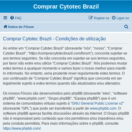
Comprar Cytotec Brazil
FAQ
Registe-se
Ligue-se
P
Índice do Fórum
e
Comprar Cytotec Brazil - Condições de utilização
s
q
Ao entrar em “Comprar Cytotec Brazil” (doravante “nós”, “nosso”, “Comprar
Cytotec Brazil”, “https://comprarcytotecbrazil.com/forum”), concorda sujeitar-se
u
aos termos seguintes. Se não concorda em sujeitar-se aos termos seguintes,
i
por favor não entre e/ou utilize “Comprar Cytotec Brazil”. Nós podemos mudar
estes termos a qualquer momento e vamos fazer o nosso melhor para mantê-
s
lo informado. No entanto, seria prudente rever regularmente estes termos. O
a
uso continuado de “Comprar Cytotec Brazil” significa que concorda em ser
legalmente sujeito a estes termos quando são atualizados e/ou alterados.
r
Os nossos Fóruns são desenvolvidos pelo phpBB (doravante “eles”, “software
phpBB”, “www.phpbb.com”, “Grupo phpBB”, “Equipa phpBB”) que é um
sistema de comunidades virtuais sujeito à “
GNU General Public License v2
”
(doravante “GPL”) que pode ser transferido a partir de
www.phpbb.com
. O
software phpBB apenas facilita discussões através da Internet. O Grupo phpBB
não é responsável pelo conteúdo que nós permitimos e/ou impedimos e/ou
pela conduta permitida. Para mais informações sobre o phpBB, consulte:
https://www.phpbb.com/
.