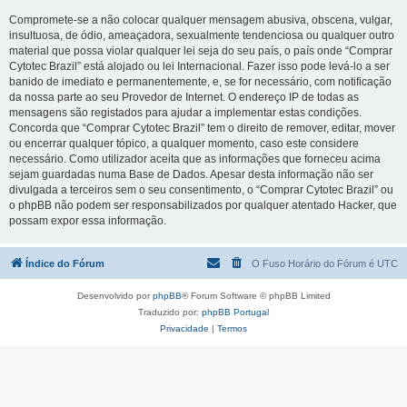
Compromete-se a não colocar qualquer mensagem abusiva, obscena, vulgar,
insultuosa, de ódio, ameaçadora, sexualmente tendenciosa ou qualquer outro
material que possa violar qualquer lei seja do seu país, o país onde “Comprar
Cytotec Brazil” está alojado ou lei Internacional. Fazer isso pode levá-lo a ser
banido de imediato e permanentemente, e, se for necessário, com notificação
da nossa parte ao seu Provedor de Internet. O endereço IP de todas as
mensagens são registados para ajudar a implementar estas condições.
Concorda que “Comprar Cytotec Brazil” tem o direito de remover, editar, mover
ou encerrar qualquer tópico, a qualquer momento, caso este considere
necessário. Como utilizador aceita que as informações que forneceu acima
sejam guardadas numa Base de Dados. Apesar desta informação não ser
divulgada a terceiros sem o seu consentimento, o “Comprar Cytotec Brazil” ou
o phpBB não podem ser responsabilizados por qualquer atentado Hacker, que
possam expor essa informação.
Índice do Fórum
O Fuso Horário do Fórum é
UTC
Desenvolvido por
phpBB
® Forum Software © phpBB Limited
Traduzido por:
phpBB Portugal
Privacidade
|
Termos