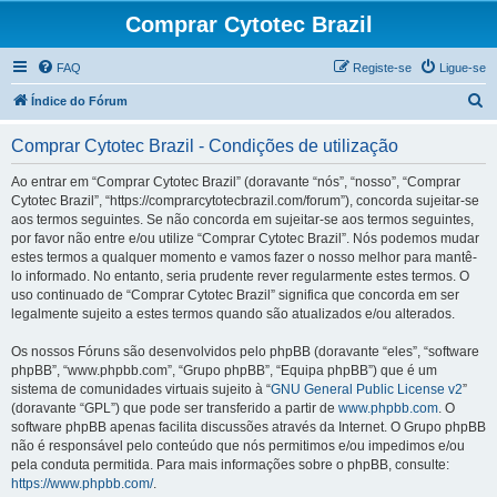
Comprar Cytotec Brazil
FAQ
Registe-se
Ligue-se
P
Índice do Fórum
e
Comprar Cytotec Brazil - Condições de utilização
s
q
Ao entrar em “Comprar Cytotec Brazil” (doravante “nós”, “nosso”, “Comprar
Cytotec Brazil”, “https://comprarcytotecbrazil.com/forum”), concorda sujeitar-se
u
aos termos seguintes. Se não concorda em sujeitar-se aos termos seguintes,
i
por favor não entre e/ou utilize “Comprar Cytotec Brazil”. Nós podemos mudar
estes termos a qualquer momento e vamos fazer o nosso melhor para mantê-
s
lo informado. No entanto, seria prudente rever regularmente estes termos. O
a
uso continuado de “Comprar Cytotec Brazil” significa que concorda em ser
legalmente sujeito a estes termos quando são atualizados e/ou alterados.
r
Os nossos Fóruns são desenvolvidos pelo phpBB (doravante “eles”, “software
phpBB”, “www.phpbb.com”, “Grupo phpBB”, “Equipa phpBB”) que é um
sistema de comunidades virtuais sujeito à “
GNU General Public License v2
”
(doravante “GPL”) que pode ser transferido a partir de
www.phpbb.com
. O
software phpBB apenas facilita discussões através da Internet. O Grupo phpBB
não é responsável pelo conteúdo que nós permitimos e/ou impedimos e/ou
pela conduta permitida. Para mais informações sobre o phpBB, consulte:
https://www.phpbb.com/
.