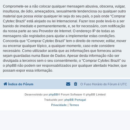
Compromete-se a não colocar qualquer mensagem abusiva, obscena, vulgar,
insultuosa, de ódio, ameaçadora, sexualmente tendenciosa ou qualquer outro
material que possa violar qualquer lei seja do seu país, o país onde “Comprar
Cytotec Brazil” está alojado ou lei Internacional. Fazer isso pode levá-lo a ser
banido de imediato e permanentemente, e, se for necessário, com notificação
da nossa parte ao seu Provedor de Internet. O endereço IP de todas as
mensagens são registados para ajudar a implementar estas condições.
Concorda que “Comprar Cytotec Brazil” tem o direito de remover, editar, mover
ou encerrar qualquer tópico, a qualquer momento, caso este considere
necessário. Como utilizador aceita que as informações que forneceu acima
sejam guardadas numa Base de Dados. Apesar desta informação não ser
divulgada a terceiros sem o seu consentimento, o “Comprar Cytotec Brazil” ou
o phpBB não podem ser responsabilizados por qualquer atentado Hacker, que
possam expor essa informação.
Índice do Fórum
O Fuso Horário do Fórum é
UTC
Desenvolvido por
phpBB
® Forum Software © phpBB Limited
Traduzido por:
phpBB Portugal
Privacidade
|
Termos