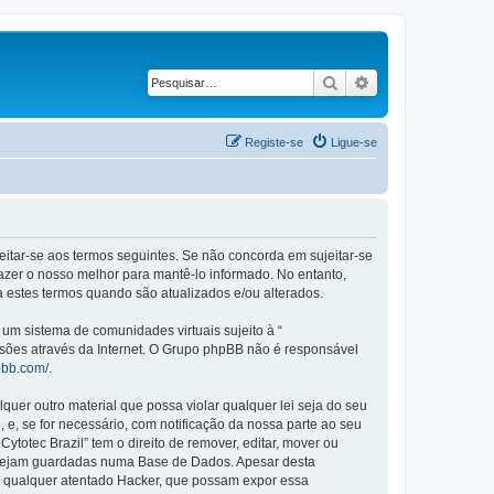
Pesquisar
Pesquisa avançad
Registe-se
Ligue-se
ujeitar-se aos termos seguintes. Se não concorda em sujeitar-se
azer o nosso melhor para mantê-lo informado. No entanto,
a estes termos quando são atualizados e/ou alterados.
m sistema de comunidades virtuais sujeito à “
ssões através da Internet. O Grupo phpBB não é responsável
pbb.com/
.
er outro material que possa violar qualquer lei seja do seu
, e, se for necessário, com notificação da nossa parte ao seu
otec Brazil” tem o direito de remover, editar, mover ou
a sejam guardadas numa Base de Dados. Apesar desta
r qualquer atentado Hacker, que possam expor essa