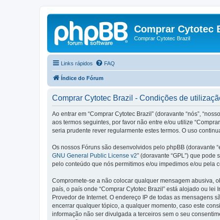
Comprar Cytotec B
Comprar Cytotec Brazil
Links rápidos
FAQ
Índice do Fórum
Comprar Cytotec Brazil - Condições de utilizaçã
Ao entrar em “Comprar Cytotec Brazil” (doravante “nós”, “nosso
aos termos seguintes, por favor não entre e/ou utilize “Comp
seria prudente rever regularmente estes termos. O uso continu
Os nossos Fóruns são desenvolvidos pelo phpBB (doravante “e
GNU General Public License v2
” (doravante “GPL”) que pode se
pelo conteúdo que nós permitimos e/ou impedimos e/ou pela c
Compromete-se a não colocar qualquer mensagem abusiva, obsc
país, o país onde “Comprar Cytotec Brazil” está alojado ou lei
Provedor de Internet. O endereço IP de todas as mensagens são
encerrar qualquer tópico, a qualquer momento, caso este con
informação não ser divulgada a terceiros sem o seu consenti