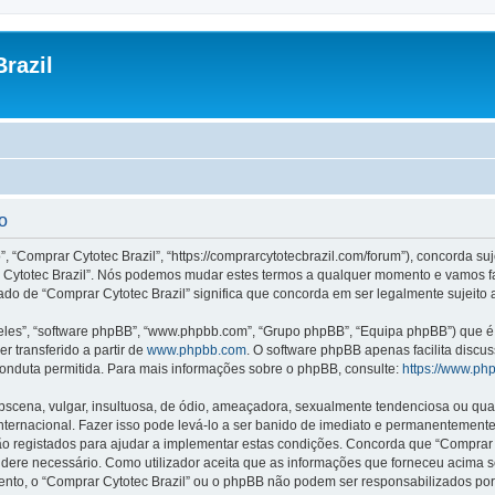
razil
o
”, “Comprar Cytotec Brazil”, “https://comprarcytotecbrazil.com/forum”), concorda s
rar Cytotec Brazil”. Nós podemos mudar estes termos a qualquer momento e vamos f
ado de “Comprar Cytotec Brazil” significa que concorda em ser legalmente sujeito 
les”, “software phpBB”, “www.phpbb.com”, “Grupo phpBB”, “Equipa phpBB”) que é u
r transferido a partir de
www.phpbb.com
. O software phpBB apenas facilita discu
onduta permitida. Para mais informações sobre o phpBB, consulte:
https://www.ph
ena, vulgar, insultuosa, de ódio, ameaçadora, sexualmente tendenciosa ou qualqu
 Internacional. Fazer isso pode levá-lo a ser banido de imediato e permanentemente
 registados para ajudar a implementar estas condições. Concorda que “Comprar Cyt
sidere necessário. Como utilizador aceita que as informações que forneceu acim
mento, o “Comprar Cytotec Brazil” ou o phpBB não podem ser responsabilizados po