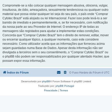
Compromete-se a não colocar qualquer mensagem abusiva, obscena, vulgar,
insultuosa, de ódio, ameaçadora, sexualmente tendenciosa ou qualquer outro
material que possa violar qualquer lei seja do seu país, o país onde “Comprar
Cytotec Brazil” está alojado ou lei Internacional. Fazer isso pode levá-lo a ser
banido de imediato e permanentemente, e, se for necessário, com notificação
da nossa parte ao seu Provedor de Internet. O endereço IP de todas as
mensagens são registados para ajudar a implementar estas condições.
Concorda que “Comprar Cytotec Brazil” tem o direito de remover, editar, mover
ou encerrar qualquer tópico, a qualquer momento, caso este considere
necessário. Como utilizador aceita que as informações que forneceu acima
sejam guardadas numa Base de Dados. Apesar desta informação não ser
divulgada a terceiros sem o seu consentimento, o “Comprar Cytotec Brazil” ou
o phpBB não podem ser responsabilizados por qualquer atentado Hacker, que
possam expor essa informação.
Índice do Fórum
O Fuso Horário do Fórum é
UTC
Desenvolvido por
phpBB
® Forum Software © phpBB Limited
Traduzido por:
phpBB Portugal
Privacidade
|
Termos