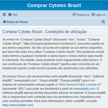
Comprar Cytotec Brazil
FAQ
Registe-se
Ligue-se
P
Índice do Fórum
e
Comprar Cytotec Brazil - Condições de utilização
s
q
Ao entrar em “Comprar Cytotec Brazil” (doravante “nós”, “nosso”, “Comprar
Cytotec Brazil”, “https://comprarcytotecbrazil.com/forum”), concorda sujeitar-se
u
aos termos seguintes. Se não concorda em sujeitar-se aos termos seguintes,
i
por favor não entre e/ou utilize “Comprar Cytotec Brazil”. Nós podemos mudar
estes termos a qualquer momento e vamos fazer o nosso melhor para mantê-
s
lo informado. No entanto, seria prudente rever regularmente estes termos. O
a
uso continuado de “Comprar Cytotec Brazil” significa que concorda em ser
legalmente sujeito a estes termos quando são atualizados e/ou alterados.
r
Os nossos Fóruns são desenvolvidos pelo phpBB (doravante “eles”, “software
phpBB”, “www.phpbb.com”, “Grupo phpBB”, “Equipa phpBB”) que é um
sistema de comunidades virtuais sujeito à “
GNU General Public License v2
”
(doravante “GPL”) que pode ser transferido a partir de
www.phpbb.com
. O
software phpBB apenas facilita discussões através da Internet. O Grupo phpBB
não é responsável pelo conteúdo que nós permitimos e/ou impedimos e/ou
pela conduta permitida. Para mais informações sobre o phpBB, consulte:
https://www.phpbb.com/
.