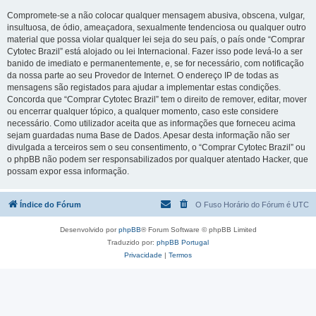
Compromete-se a não colocar qualquer mensagem abusiva, obscena, vulgar,
insultuosa, de ódio, ameaçadora, sexualmente tendenciosa ou qualquer outro
material que possa violar qualquer lei seja do seu país, o país onde “Comprar
Cytotec Brazil” está alojado ou lei Internacional. Fazer isso pode levá-lo a ser
banido de imediato e permanentemente, e, se for necessário, com notificação
da nossa parte ao seu Provedor de Internet. O endereço IP de todas as
mensagens são registados para ajudar a implementar estas condições.
Concorda que “Comprar Cytotec Brazil” tem o direito de remover, editar, mover
ou encerrar qualquer tópico, a qualquer momento, caso este considere
necessário. Como utilizador aceita que as informações que forneceu acima
sejam guardadas numa Base de Dados. Apesar desta informação não ser
divulgada a terceiros sem o seu consentimento, o “Comprar Cytotec Brazil” ou
o phpBB não podem ser responsabilizados por qualquer atentado Hacker, que
possam expor essa informação.
Índice do Fórum
O Fuso Horário do Fórum é
UTC
Desenvolvido por
phpBB
® Forum Software © phpBB Limited
Traduzido por:
phpBB Portugal
Privacidade
|
Termos