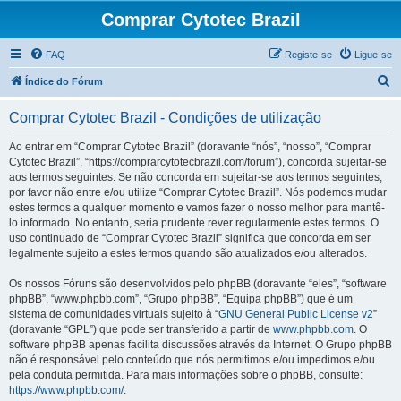
Comprar Cytotec Brazil
FAQ
Registe-se
Ligue-se
P
Índice do Fórum
e
Comprar Cytotec Brazil - Condições de utilização
s
q
Ao entrar em “Comprar Cytotec Brazil” (doravante “nós”, “nosso”, “Comprar
Cytotec Brazil”, “https://comprarcytotecbrazil.com/forum”), concorda sujeitar-se
u
aos termos seguintes. Se não concorda em sujeitar-se aos termos seguintes,
i
por favor não entre e/ou utilize “Comprar Cytotec Brazil”. Nós podemos mudar
estes termos a qualquer momento e vamos fazer o nosso melhor para mantê-
s
lo informado. No entanto, seria prudente rever regularmente estes termos. O
a
uso continuado de “Comprar Cytotec Brazil” significa que concorda em ser
legalmente sujeito a estes termos quando são atualizados e/ou alterados.
r
Os nossos Fóruns são desenvolvidos pelo phpBB (doravante “eles”, “software
phpBB”, “www.phpbb.com”, “Grupo phpBB”, “Equipa phpBB”) que é um
sistema de comunidades virtuais sujeito à “
GNU General Public License v2
”
(doravante “GPL”) que pode ser transferido a partir de
www.phpbb.com
. O
software phpBB apenas facilita discussões através da Internet. O Grupo phpBB
não é responsável pelo conteúdo que nós permitimos e/ou impedimos e/ou
pela conduta permitida. Para mais informações sobre o phpBB, consulte:
https://www.phpbb.com/
.