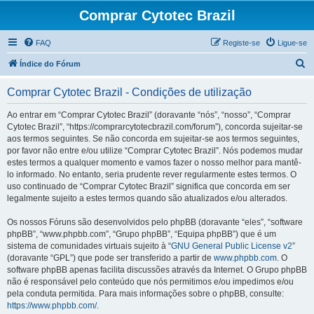
Comprar Cytotec Brazil
FAQ
Registe-se
Ligue-se
P
Índice do Fórum
e
Comprar Cytotec Brazil - Condições de utilização
s
q
Ao entrar em “Comprar Cytotec Brazil” (doravante “nós”, “nosso”, “Comprar
Cytotec Brazil”, “https://comprarcytotecbrazil.com/forum”), concorda sujeitar-se
u
aos termos seguintes. Se não concorda em sujeitar-se aos termos seguintes,
i
por favor não entre e/ou utilize “Comprar Cytotec Brazil”. Nós podemos mudar
estes termos a qualquer momento e vamos fazer o nosso melhor para mantê-
s
lo informado. No entanto, seria prudente rever regularmente estes termos. O
a
uso continuado de “Comprar Cytotec Brazil” significa que concorda em ser
legalmente sujeito a estes termos quando são atualizados e/ou alterados.
r
Os nossos Fóruns são desenvolvidos pelo phpBB (doravante “eles”, “software
phpBB”, “www.phpbb.com”, “Grupo phpBB”, “Equipa phpBB”) que é um
sistema de comunidades virtuais sujeito à “
GNU General Public License v2
”
(doravante “GPL”) que pode ser transferido a partir de
www.phpbb.com
. O
software phpBB apenas facilita discussões através da Internet. O Grupo phpBB
não é responsável pelo conteúdo que nós permitimos e/ou impedimos e/ou
pela conduta permitida. Para mais informações sobre o phpBB, consulte:
https://www.phpbb.com/
.