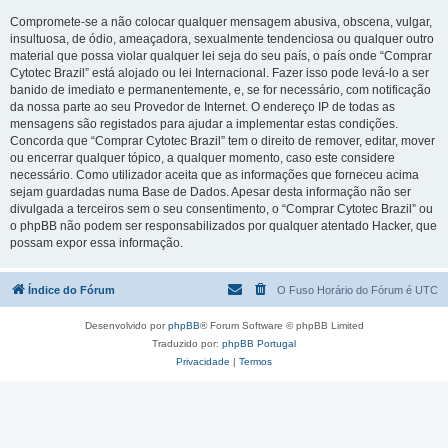
Compromete-se a não colocar qualquer mensagem abusiva, obscena, vulgar,
insultuosa, de ódio, ameaçadora, sexualmente tendenciosa ou qualquer outro
material que possa violar qualquer lei seja do seu país, o país onde “Comprar
Cytotec Brazil” está alojado ou lei Internacional. Fazer isso pode levá-lo a ser
banido de imediato e permanentemente, e, se for necessário, com notificação
da nossa parte ao seu Provedor de Internet. O endereço IP de todas as
mensagens são registados para ajudar a implementar estas condições.
Concorda que “Comprar Cytotec Brazil” tem o direito de remover, editar, mover
ou encerrar qualquer tópico, a qualquer momento, caso este considere
necessário. Como utilizador aceita que as informações que forneceu acima
sejam guardadas numa Base de Dados. Apesar desta informação não ser
divulgada a terceiros sem o seu consentimento, o “Comprar Cytotec Brazil” ou
o phpBB não podem ser responsabilizados por qualquer atentado Hacker, que
possam expor essa informação.
Índice do Fórum
O Fuso Horário do Fórum é
UTC
Desenvolvido por
phpBB
® Forum Software © phpBB Limited
Traduzido por:
phpBB Portugal
Privacidade
|
Termos