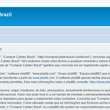
razil
o
”, “Comprar Cytotec Brazil”, “https://comprarcytotecbrazil.com/forum”), concorda s
rar Cytotec Brazil”. Nós podemos mudar estes termos a qualquer momento e vamos f
ado de “Comprar Cytotec Brazil” significa que concorda em ser legalmente sujeito 
les”, “software phpBB”, “www.phpbb.com”, “Grupo phpBB”, “Equipa phpBB”) que é u
r transferido a partir de
www.phpbb.com
. O software phpBB apenas facilita discu
onduta permitida. Para mais informações sobre o phpBB, consulte:
https://www.ph
ena, vulgar, insultuosa, de ódio, ameaçadora, sexualmente tendenciosa ou qualqu
 Internacional. Fazer isso pode levá-lo a ser banido de imediato e permanentemente
 registados para ajudar a implementar estas condições. Concorda que “Comprar Cyt
sidere necessário. Como utilizador aceita que as informações que forneceu acim
mento, o “Comprar Cytotec Brazil” ou o phpBB não podem ser responsabilizados po