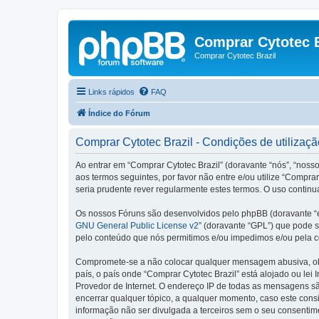
Comprar Cytotec B
Comprar Cytotec Brazil
Links rápidos
FAQ
Índice do Fórum
Comprar Cytotec Brazil - Condições de utilizaçã
Ao entrar em “Comprar Cytotec Brazil” (doravante “nós”, “nosso
aos termos seguintes, por favor não entre e/ou utilize “Comp
seria prudente rever regularmente estes termos. O uso continu
Os nossos Fóruns são desenvolvidos pelo phpBB (doravante “e
GNU General Public License v2
” (doravante “GPL”) que pode se
pelo conteúdo que nós permitimos e/ou impedimos e/ou pela c
Compromete-se a não colocar qualquer mensagem abusiva, obsc
país, o país onde “Comprar Cytotec Brazil” está alojado ou lei
Provedor de Internet. O endereço IP de todas as mensagens são
encerrar qualquer tópico, a qualquer momento, caso este con
informação não ser divulgada a terceiros sem o seu consenti