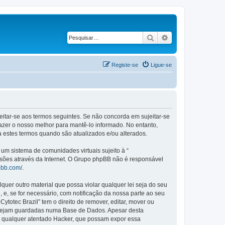
Pesquisar
Pesquisa avançad
Registe-se
Ligue-se
ujeitar-se aos termos seguintes. Se não concorda em sujeitar-se
azer o nosso melhor para mantê-lo informado. No entanto,
a estes termos quando são atualizados e/ou alterados.
m sistema de comunidades virtuais sujeito à “
ssões através da Internet. O Grupo phpBB não é responsável
pbb.com/
.
er outro material que possa violar qualquer lei seja do seu
, e, se for necessário, com notificação da nossa parte ao seu
otec Brazil” tem o direito de remover, editar, mover ou
a sejam guardadas numa Base de Dados. Apesar desta
r qualquer atentado Hacker, que possam expor essa