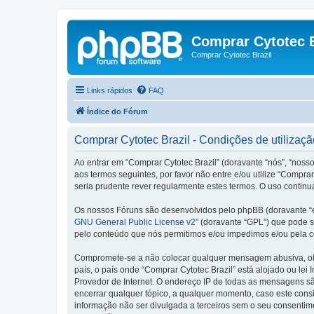
Comprar Cytotec B
Comprar Cytotec Brazil
Links rápidos
FAQ
Índice do Fórum
Comprar Cytotec Brazil - Condições de utilizaçã
Ao entrar em “Comprar Cytotec Brazil” (doravante “nós”, “nosso
aos termos seguintes, por favor não entre e/ou utilize “Comp
seria prudente rever regularmente estes termos. O uso continu
Os nossos Fóruns são desenvolvidos pelo phpBB (doravante “e
GNU General Public License v2
” (doravante “GPL”) que pode se
pelo conteúdo que nós permitimos e/ou impedimos e/ou pela c
Compromete-se a não colocar qualquer mensagem abusiva, obsc
país, o país onde “Comprar Cytotec Brazil” está alojado ou lei
Provedor de Internet. O endereço IP de todas as mensagens são
encerrar qualquer tópico, a qualquer momento, caso este con
informação não ser divulgada a terceiros sem o seu consenti