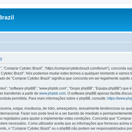
razil
o
”, “Comprar Cytotec Brazil”, “https://comprarcytotecbrazil.com/forum”), concorda s
rar Cytotec Brazil”. Nós podemos mudar estes termos a qualquer momento e vamos f
ado de “Comprar Cytotec Brazil” significa que concorda em ser legalmente sujeito 
les”, “software phpBB”, “www.phpbb.com”, “Grupo phpBB”, “Equipa phpBB”) que é u
r transferido a partir de
www.phpbb.com
. O software phpBB apenas facilita discu
onduta permitida. Para mais informações sobre o phpBB, consulte:
https://www.ph
ena, vulgar, insultuosa, de ódio, ameaçadora, sexualmente tendenciosa ou qualqu
 Internacional. Fazer isso pode levá-lo a ser banido de imediato e permanentemente
 registados para ajudar a implementar estas condições. Concorda que “Comprar Cyt
sidere necessário. Como utilizador aceita que as informações que forneceu acim
mento, o “Comprar Cytotec Brazil” ou o phpBB não podem ser responsabilizados po