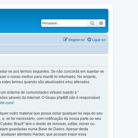
Pesquisar
Pesquisa avançad
Registe-se
Ligue-se
ujeitar-se aos termos seguintes. Se não concorda em sujeitar-se
azer o nosso melhor para mantê-lo informado. No entanto,
a estes termos quando são atualizados e/ou alterados.
m sistema de comunidades virtuais sujeito à “
ssões através da Internet. O Grupo phpBB não é responsável
pbb.com/
.
er outro material que possa violar qualquer lei seja do seu
, e, se for necessário, com notificação da nossa parte ao seu
otec Brazil” tem o direito de remover, editar, mover ou
a sejam guardadas numa Base de Dados. Apesar desta
r qualquer atentado Hacker, que possam expor essa