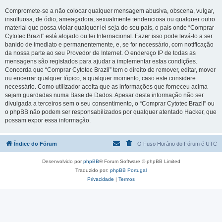
Compromete-se a não colocar qualquer mensagem abusiva, obscena, vulgar,
insultuosa, de ódio, ameaçadora, sexualmente tendenciosa ou qualquer outro
material que possa violar qualquer lei seja do seu país, o país onde “Comprar
Cytotec Brazil” está alojado ou lei Internacional. Fazer isso pode levá-lo a ser
banido de imediato e permanentemente, e, se for necessário, com notificação
da nossa parte ao seu Provedor de Internet. O endereço IP de todas as
mensagens são registados para ajudar a implementar estas condições.
Concorda que “Comprar Cytotec Brazil” tem o direito de remover, editar, mover
ou encerrar qualquer tópico, a qualquer momento, caso este considere
necessário. Como utilizador aceita que as informações que forneceu acima
sejam guardadas numa Base de Dados. Apesar desta informação não ser
divulgada a terceiros sem o seu consentimento, o “Comprar Cytotec Brazil” ou
o phpBB não podem ser responsabilizados por qualquer atentado Hacker, que
possam expor essa informação.
Índice do Fórum
O Fuso Horário do Fórum é
UTC
Desenvolvido por
phpBB
® Forum Software © phpBB Limited
Traduzido por:
phpBB Portugal
Privacidade
|
Termos