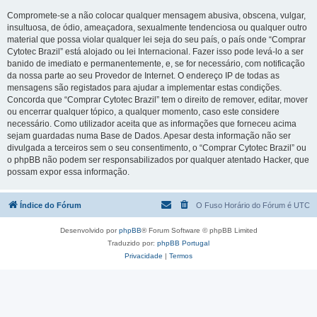
Compromete-se a não colocar qualquer mensagem abusiva, obscena, vulgar,
insultuosa, de ódio, ameaçadora, sexualmente tendenciosa ou qualquer outro
material que possa violar qualquer lei seja do seu país, o país onde “Comprar
Cytotec Brazil” está alojado ou lei Internacional. Fazer isso pode levá-lo a ser
banido de imediato e permanentemente, e, se for necessário, com notificação
da nossa parte ao seu Provedor de Internet. O endereço IP de todas as
mensagens são registados para ajudar a implementar estas condições.
Concorda que “Comprar Cytotec Brazil” tem o direito de remover, editar, mover
ou encerrar qualquer tópico, a qualquer momento, caso este considere
necessário. Como utilizador aceita que as informações que forneceu acima
sejam guardadas numa Base de Dados. Apesar desta informação não ser
divulgada a terceiros sem o seu consentimento, o “Comprar Cytotec Brazil” ou
o phpBB não podem ser responsabilizados por qualquer atentado Hacker, que
possam expor essa informação.
Índice do Fórum
O Fuso Horário do Fórum é
UTC
Desenvolvido por
phpBB
® Forum Software © phpBB Limited
Traduzido por:
phpBB Portugal
Privacidade
|
Termos