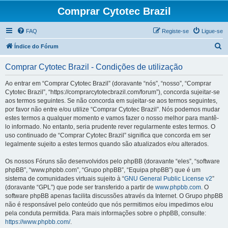
Comprar Cytotec Brazil
FAQ
Registe-se
Ligue-se
P
Índice do Fórum
e
Comprar Cytotec Brazil - Condições de utilização
s
q
Ao entrar em “Comprar Cytotec Brazil” (doravante “nós”, “nosso”, “Comprar
Cytotec Brazil”, “https://comprarcytotecbrazil.com/forum”), concorda sujeitar-se
u
aos termos seguintes. Se não concorda em sujeitar-se aos termos seguintes,
i
por favor não entre e/ou utilize “Comprar Cytotec Brazil”. Nós podemos mudar
estes termos a qualquer momento e vamos fazer o nosso melhor para mantê-
s
lo informado. No entanto, seria prudente rever regularmente estes termos. O
a
uso continuado de “Comprar Cytotec Brazil” significa que concorda em ser
legalmente sujeito a estes termos quando são atualizados e/ou alterados.
r
Os nossos Fóruns são desenvolvidos pelo phpBB (doravante “eles”, “software
phpBB”, “www.phpbb.com”, “Grupo phpBB”, “Equipa phpBB”) que é um
sistema de comunidades virtuais sujeito à “
GNU General Public License v2
”
(doravante “GPL”) que pode ser transferido a partir de
www.phpbb.com
. O
software phpBB apenas facilita discussões através da Internet. O Grupo phpBB
não é responsável pelo conteúdo que nós permitimos e/ou impedimos e/ou
pela conduta permitida. Para mais informações sobre o phpBB, consulte:
https://www.phpbb.com/
.