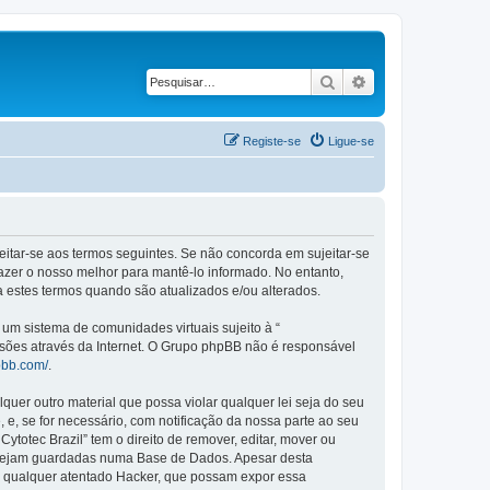
Pesquisar
Pesquisa avançad
Registe-se
Ligue-se
ujeitar-se aos termos seguintes. Se não concorda em sujeitar-se
azer o nosso melhor para mantê-lo informado. No entanto,
a estes termos quando são atualizados e/ou alterados.
m sistema de comunidades virtuais sujeito à “
ssões através da Internet. O Grupo phpBB não é responsável
pbb.com/
.
er outro material que possa violar qualquer lei seja do seu
, e, se for necessário, com notificação da nossa parte ao seu
otec Brazil” tem o direito de remover, editar, mover ou
a sejam guardadas numa Base de Dados. Apesar desta
r qualquer atentado Hacker, que possam expor essa