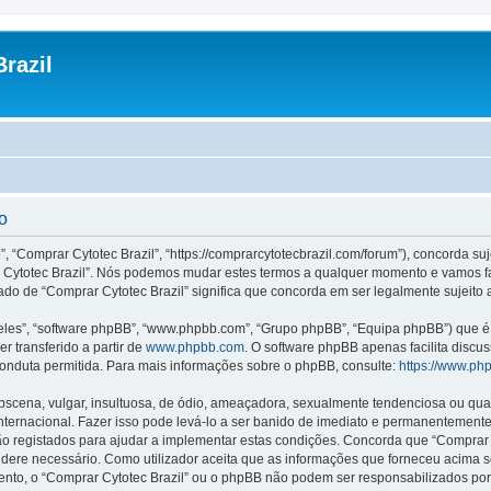
razil
o
”, “Comprar Cytotec Brazil”, “https://comprarcytotecbrazil.com/forum”), concorda s
rar Cytotec Brazil”. Nós podemos mudar estes termos a qualquer momento e vamos f
ado de “Comprar Cytotec Brazil” significa que concorda em ser legalmente sujeito 
les”, “software phpBB”, “www.phpbb.com”, “Grupo phpBB”, “Equipa phpBB”) que é u
r transferido a partir de
www.phpbb.com
. O software phpBB apenas facilita discu
onduta permitida. Para mais informações sobre o phpBB, consulte:
https://www.ph
ena, vulgar, insultuosa, de ódio, ameaçadora, sexualmente tendenciosa ou qualqu
 Internacional. Fazer isso pode levá-lo a ser banido de imediato e permanentemente
 registados para ajudar a implementar estas condições. Concorda que “Comprar Cyt
sidere necessário. Como utilizador aceita que as informações que forneceu acim
mento, o “Comprar Cytotec Brazil” ou o phpBB não podem ser responsabilizados po