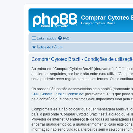
Comprar Cytotec B
Comprar Cytotec Brazil
Links rápidos
FAQ
Índice do Fórum
Comprar Cytotec Brazil - Condições de utilizaçã
Ao entrar em “Comprar Cytotec Brazil” (doravante “nós”, “nosso
aos termos seguintes, por favor não entre e/ou utilize “Comp
seria prudente rever regularmente estes termos. O uso continu
Os nossos Fóruns são desenvolvidos pelo phpBB (doravante “e
GNU General Public License v2
” (doravante “GPL”) que pode se
pelo conteúdo que nós permitimos e/ou impedimos e/ou pela c
Compromete-se a não colocar qualquer mensagem abusiva, obsc
país, o país onde “Comprar Cytotec Brazil” está alojado ou lei
Provedor de Internet. O endereço IP de todas as mensagens são
encerrar qualquer tópico, a qualquer momento, caso este con
informação não ser divulgada a terceiros sem o seu consenti