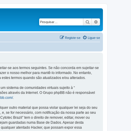
Pesquisar
Pesquisa avançad
Registe-se
Ligue-se
ujeitar-se aos termos seguintes. Se não concorda em sujeitar-se
azer o nosso melhor para mantê-lo informado. No entanto,
a estes termos quando são atualizados e/ou alterados.
m sistema de comunidades virtuais sujeito à “
ssões através da Internet. O Grupo phpBB não é responsável
pbb.com/
.
er outro material que possa violar qualquer lei seja do seu
, e, se for necessário, com notificação da nossa parte ao seu
otec Brazil” tem o direito de remover, editar, mover ou
a sejam guardadas numa Base de Dados. Apesar desta
r qualquer atentado Hacker, que possam expor essa