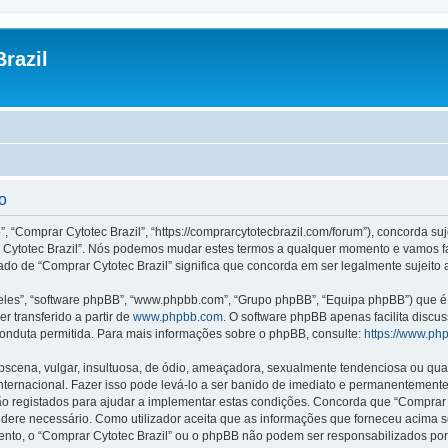
razil
o
”, “Comprar Cytotec Brazil”, “https://comprarcytotecbrazil.com/forum”), concorda s
rar Cytotec Brazil”. Nós podemos mudar estes termos a qualquer momento e vamos f
ado de “Comprar Cytotec Brazil” significa que concorda em ser legalmente sujeito 
les”, “software phpBB”, “www.phpbb.com”, “Grupo phpBB”, “Equipa phpBB”) que é u
r transferido a partir de
www.phpbb.com
. O software phpBB apenas facilita discu
onduta permitida. Para mais informações sobre o phpBB, consulte:
https://www.ph
ena, vulgar, insultuosa, de ódio, ameaçadora, sexualmente tendenciosa ou qualqu
 Internacional. Fazer isso pode levá-lo a ser banido de imediato e permanentemente
 registados para ajudar a implementar estas condições. Concorda que “Comprar Cyt
sidere necessário. Como utilizador aceita que as informações que forneceu acim
mento, o “Comprar Cytotec Brazil” ou o phpBB não podem ser responsabilizados po