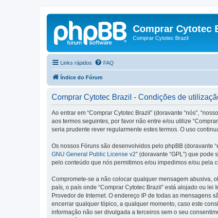
Comprar Cytotec B
Comprar Cytotec Brazil
Links rápidos
FAQ
Índice do Fórum
Comprar Cytotec Brazil - Condições de utilizaçã
Ao entrar em “Comprar Cytotec Brazil” (doravante “nós”, “nosso
aos termos seguintes, por favor não entre e/ou utilize “Comp
seria prudente rever regularmente estes termos. O uso continu
Os nossos Fóruns são desenvolvidos pelo phpBB (doravante “e
GNU General Public License v2
” (doravante “GPL”) que pode se
pelo conteúdo que nós permitimos e/ou impedimos e/ou pela c
Compromete-se a não colocar qualquer mensagem abusiva, obsc
país, o país onde “Comprar Cytotec Brazil” está alojado ou lei
Provedor de Internet. O endereço IP de todas as mensagens são
encerrar qualquer tópico, a qualquer momento, caso este con
informação não ser divulgada a terceiros sem o seu consenti