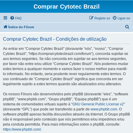
Comprar Cytotec Brazil
FAQ
Registe-se
Ligue-se
P
Índice do Fórum
e
Comprar Cytotec Brazil - Condições de utilização
s
q
Ao entrar em “Comprar Cytotec Brazil” (doravante “nós”, “nosso”, “Comprar
Cytotec Brazil”, “https://comprarcytotecbrazil.com/forum”), concorda sujeitar-se
u
aos termos seguintes. Se não concorda em sujeitar-se aos termos seguintes,
i
por favor não entre e/ou utilize “Comprar Cytotec Brazil”. Nós podemos mudar
estes termos a qualquer momento e vamos fazer o nosso melhor para mantê-
s
lo informado. No entanto, seria prudente rever regularmente estes termos. O
a
uso continuado de “Comprar Cytotec Brazil” significa que concorda em ser
legalmente sujeito a estes termos quando são atualizados e/ou alterados.
r
Os nossos Fóruns são desenvolvidos pelo phpBB (doravante “eles”, “software
phpBB”, “www.phpbb.com”, “Grupo phpBB”, “Equipa phpBB”) que é um
sistema de comunidades virtuais sujeito à “
GNU General Public License v2
”
(doravante “GPL”) que pode ser transferido a partir de
www.phpbb.com
. O
software phpBB apenas facilita discussões através da Internet. O Grupo phpBB
não é responsável pelo conteúdo que nós permitimos e/ou impedimos e/ou
pela conduta permitida. Para mais informações sobre o phpBB, consulte:
https://www.phpbb.com/
.