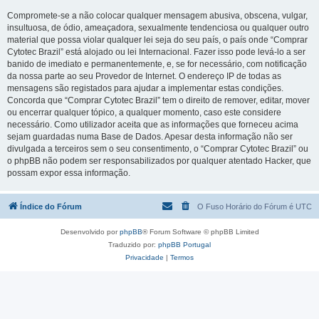
Compromete-se a não colocar qualquer mensagem abusiva, obscena, vulgar,
insultuosa, de ódio, ameaçadora, sexualmente tendenciosa ou qualquer outro
material que possa violar qualquer lei seja do seu país, o país onde “Comprar
Cytotec Brazil” está alojado ou lei Internacional. Fazer isso pode levá-lo a ser
banido de imediato e permanentemente, e, se for necessário, com notificação
da nossa parte ao seu Provedor de Internet. O endereço IP de todas as
mensagens são registados para ajudar a implementar estas condições.
Concorda que “Comprar Cytotec Brazil” tem o direito de remover, editar, mover
ou encerrar qualquer tópico, a qualquer momento, caso este considere
necessário. Como utilizador aceita que as informações que forneceu acima
sejam guardadas numa Base de Dados. Apesar desta informação não ser
divulgada a terceiros sem o seu consentimento, o “Comprar Cytotec Brazil” ou
o phpBB não podem ser responsabilizados por qualquer atentado Hacker, que
possam expor essa informação.
Índice do Fórum
O Fuso Horário do Fórum é
UTC
Desenvolvido por
phpBB
® Forum Software © phpBB Limited
Traduzido por:
phpBB Portugal
Privacidade
|
Termos