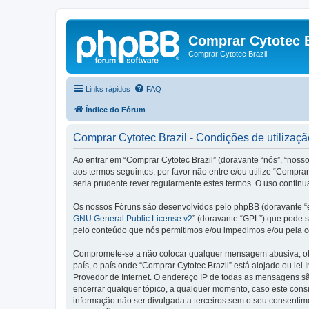
Comprar Cytotec B
Comprar Cytotec Brazil
Links rápidos
FAQ
Índice do Fórum
Comprar Cytotec Brazil - Condições de utilizaçã
Ao entrar em “Comprar Cytotec Brazil” (doravante “nós”, “nosso
aos termos seguintes, por favor não entre e/ou utilize “Comp
seria prudente rever regularmente estes termos. O uso continu
Os nossos Fóruns são desenvolvidos pelo phpBB (doravante “e
GNU General Public License v2
” (doravante “GPL”) que pode se
pelo conteúdo que nós permitimos e/ou impedimos e/ou pela c
Compromete-se a não colocar qualquer mensagem abusiva, obsc
país, o país onde “Comprar Cytotec Brazil” está alojado ou lei
Provedor de Internet. O endereço IP de todas as mensagens são
encerrar qualquer tópico, a qualquer momento, caso este con
informação não ser divulgada a terceiros sem o seu consenti