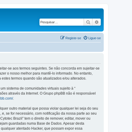
Pesquisar
Pesquisa avançad
Registe-se
Ligue-se
ujeitar-se aos termos seguintes. Se não concorda em sujeitar-se
azer o nosso melhor para mantê-lo informado. No entanto,
a estes termos quando são atualizados e/ou alterados.
m sistema de comunidades virtuais sujeito à “
ssões através da Internet. O Grupo phpBB não é responsável
pbb.com/
.
er outro material que possa violar qualquer lei seja do seu
, e, se for necessário, com notificação da nossa parte ao seu
otec Brazil” tem o direito de remover, editar, mover ou
a sejam guardadas numa Base de Dados. Apesar desta
r qualquer atentado Hacker, que possam expor essa