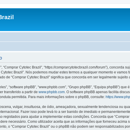
razil
o
”, “Comprar Cytotec Brazil”, “https://comprarcytotecbrazil.com/forum”), concorda s
rar Cytotec Brazil”. Nós podemos mudar estes termos a qualquer momento e vamos f
ado de “Comprar Cytotec Brazil” significa que concorda em ser legalmente sujeito 
les”, “software phpBB”, “www.phpbb.com”, “Grupo phpBB”, “Equipa phpBB”) que é u
r transferido a partir de
www.phpbb.com
. O software phpBB apenas facilita discu
onduta permitida. Para mais informações sobre o phpBB, consulte:
https://www.ph
ena, vulgar, insultuosa, de ódio, ameaçadora, sexualmente tendenciosa ou qualqu
 Internacional. Fazer isso pode levá-lo a ser banido de imediato e permanentemente
 registados para ajudar a implementar estas condições. Concorda que “Comprar Cyt
sidere necessário. Como utilizador aceita que as informações que forneceu acim
mento, o “Comprar Cytotec Brazil” ou o phpBB não podem ser responsabilizados po