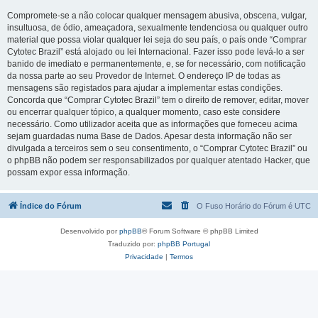
Compromete-se a não colocar qualquer mensagem abusiva, obscena, vulgar,
insultuosa, de ódio, ameaçadora, sexualmente tendenciosa ou qualquer outro
material que possa violar qualquer lei seja do seu país, o país onde “Comprar
Cytotec Brazil” está alojado ou lei Internacional. Fazer isso pode levá-lo a ser
banido de imediato e permanentemente, e, se for necessário, com notificação
da nossa parte ao seu Provedor de Internet. O endereço IP de todas as
mensagens são registados para ajudar a implementar estas condições.
Concorda que “Comprar Cytotec Brazil” tem o direito de remover, editar, mover
ou encerrar qualquer tópico, a qualquer momento, caso este considere
necessário. Como utilizador aceita que as informações que forneceu acima
sejam guardadas numa Base de Dados. Apesar desta informação não ser
divulgada a terceiros sem o seu consentimento, o “Comprar Cytotec Brazil” ou
o phpBB não podem ser responsabilizados por qualquer atentado Hacker, que
possam expor essa informação.
Índice do Fórum
O Fuso Horário do Fórum é
UTC
Desenvolvido por
phpBB
® Forum Software © phpBB Limited
Traduzido por:
phpBB Portugal
Privacidade
|
Termos