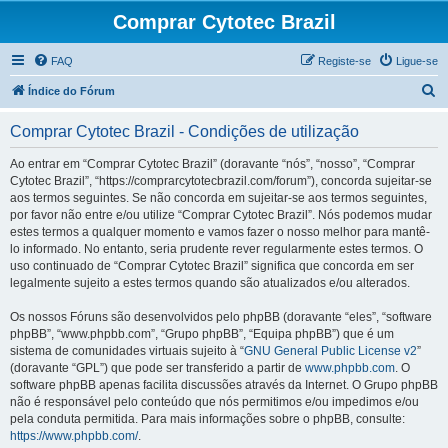
Comprar Cytotec Brazil
FAQ
Registe-se
Ligue-se
P
Índice do Fórum
e
Comprar Cytotec Brazil - Condições de utilização
s
q
Ao entrar em “Comprar Cytotec Brazil” (doravante “nós”, “nosso”, “Comprar
Cytotec Brazil”, “https://comprarcytotecbrazil.com/forum”), concorda sujeitar-se
u
aos termos seguintes. Se não concorda em sujeitar-se aos termos seguintes,
i
por favor não entre e/ou utilize “Comprar Cytotec Brazil”. Nós podemos mudar
estes termos a qualquer momento e vamos fazer o nosso melhor para mantê-
s
lo informado. No entanto, seria prudente rever regularmente estes termos. O
a
uso continuado de “Comprar Cytotec Brazil” significa que concorda em ser
legalmente sujeito a estes termos quando são atualizados e/ou alterados.
r
Os nossos Fóruns são desenvolvidos pelo phpBB (doravante “eles”, “software
phpBB”, “www.phpbb.com”, “Grupo phpBB”, “Equipa phpBB”) que é um
sistema de comunidades virtuais sujeito à “
GNU General Public License v2
”
(doravante “GPL”) que pode ser transferido a partir de
www.phpbb.com
. O
software phpBB apenas facilita discussões através da Internet. O Grupo phpBB
não é responsável pelo conteúdo que nós permitimos e/ou impedimos e/ou
pela conduta permitida. Para mais informações sobre o phpBB, consulte:
https://www.phpbb.com/
.