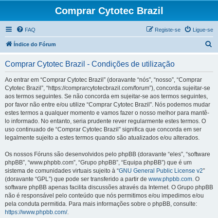
Comprar Cytotec Brazil
FAQ
Registe-se
Ligue-se
P
Índice do Fórum
e
Comprar Cytotec Brazil - Condições de utilização
s
q
Ao entrar em “Comprar Cytotec Brazil” (doravante “nós”, “nosso”, “Comprar
Cytotec Brazil”, “https://comprarcytotecbrazil.com/forum”), concorda sujeitar-se
u
aos termos seguintes. Se não concorda em sujeitar-se aos termos seguintes,
i
por favor não entre e/ou utilize “Comprar Cytotec Brazil”. Nós podemos mudar
estes termos a qualquer momento e vamos fazer o nosso melhor para mantê-
s
lo informado. No entanto, seria prudente rever regularmente estes termos. O
a
uso continuado de “Comprar Cytotec Brazil” significa que concorda em ser
legalmente sujeito a estes termos quando são atualizados e/ou alterados.
r
Os nossos Fóruns são desenvolvidos pelo phpBB (doravante “eles”, “software
phpBB”, “www.phpbb.com”, “Grupo phpBB”, “Equipa phpBB”) que é um
sistema de comunidades virtuais sujeito à “
GNU General Public License v2
”
(doravante “GPL”) que pode ser transferido a partir de
www.phpbb.com
. O
software phpBB apenas facilita discussões através da Internet. O Grupo phpBB
não é responsável pelo conteúdo que nós permitimos e/ou impedimos e/ou
pela conduta permitida. Para mais informações sobre o phpBB, consulte:
https://www.phpbb.com/
.