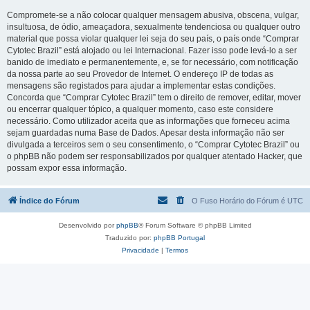
Compromete-se a não colocar qualquer mensagem abusiva, obscena, vulgar,
insultuosa, de ódio, ameaçadora, sexualmente tendenciosa ou qualquer outro
material que possa violar qualquer lei seja do seu país, o país onde “Comprar
Cytotec Brazil” está alojado ou lei Internacional. Fazer isso pode levá-lo a ser
banido de imediato e permanentemente, e, se for necessário, com notificação
da nossa parte ao seu Provedor de Internet. O endereço IP de todas as
mensagens são registados para ajudar a implementar estas condições.
Concorda que “Comprar Cytotec Brazil” tem o direito de remover, editar, mover
ou encerrar qualquer tópico, a qualquer momento, caso este considere
necessário. Como utilizador aceita que as informações que forneceu acima
sejam guardadas numa Base de Dados. Apesar desta informação não ser
divulgada a terceiros sem o seu consentimento, o “Comprar Cytotec Brazil” ou
o phpBB não podem ser responsabilizados por qualquer atentado Hacker, que
possam expor essa informação.
Índice do Fórum
O Fuso Horário do Fórum é
UTC
Desenvolvido por
phpBB
® Forum Software © phpBB Limited
Traduzido por:
phpBB Portugal
Privacidade
|
Termos