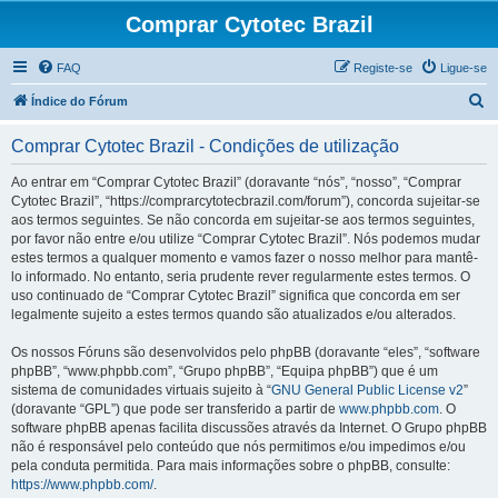
Comprar Cytotec Brazil
FAQ
Registe-se
Ligue-se
P
Índice do Fórum
e
Comprar Cytotec Brazil - Condições de utilização
s
q
Ao entrar em “Comprar Cytotec Brazil” (doravante “nós”, “nosso”, “Comprar
Cytotec Brazil”, “https://comprarcytotecbrazil.com/forum”), concorda sujeitar-se
u
aos termos seguintes. Se não concorda em sujeitar-se aos termos seguintes,
i
por favor não entre e/ou utilize “Comprar Cytotec Brazil”. Nós podemos mudar
estes termos a qualquer momento e vamos fazer o nosso melhor para mantê-
s
lo informado. No entanto, seria prudente rever regularmente estes termos. O
a
uso continuado de “Comprar Cytotec Brazil” significa que concorda em ser
legalmente sujeito a estes termos quando são atualizados e/ou alterados.
r
Os nossos Fóruns são desenvolvidos pelo phpBB (doravante “eles”, “software
phpBB”, “www.phpbb.com”, “Grupo phpBB”, “Equipa phpBB”) que é um
sistema de comunidades virtuais sujeito à “
GNU General Public License v2
”
(doravante “GPL”) que pode ser transferido a partir de
www.phpbb.com
. O
software phpBB apenas facilita discussões através da Internet. O Grupo phpBB
não é responsável pelo conteúdo que nós permitimos e/ou impedimos e/ou
pela conduta permitida. Para mais informações sobre o phpBB, consulte:
https://www.phpbb.com/
.