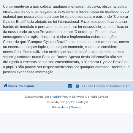
Compromete-se a não colocar qualquer mensagem abusiva, obscena, vulgar,
insultuosa, de ódio, ameaçadora, sexualmente tendenciosa ou qualquer outro
material que possa violar qualquer lei seja do seu país, o país onde “Comprar
Cytotec Brazil” está alojado ou lei Internacional. Fazer isso pode levá-lo a ser
banido de imediato e permanentemente, e, se for necessário, com notificação
da nossa parte ao seu Provedor de Internet. O endereço IP de todas as
mensagens são registados para ajudar a implementar estas condições.
Concorda que “Comprar Cytotec Brazil” tem o direito de remover, editar, mover
ou encerrar qualquer tópico, a qualquer momento, caso este considere
necessário. Como utilizador aceita que as informações que forneceu acima
sejam guardadas numa Base de Dados. Apesar desta informação não ser
divulgada a terceiros sem o seu consentimento, o “Comprar Cytotec Brazil” ou
o phpBB não podem ser responsabilizados por qualquer atentado Hacker, que
possam expor essa informação.
Índice do Fórum
O Fuso Horário do Fórum é
UTC
Desenvolvido por
phpBB
® Forum Software © phpBB Limited
Traduzido por:
phpBB Portugal
Privacidade
|
Termos