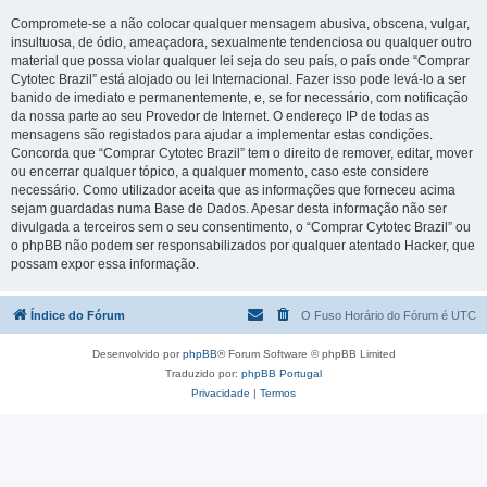
Compromete-se a não colocar qualquer mensagem abusiva, obscena, vulgar,
insultuosa, de ódio, ameaçadora, sexualmente tendenciosa ou qualquer outro
material que possa violar qualquer lei seja do seu país, o país onde “Comprar
Cytotec Brazil” está alojado ou lei Internacional. Fazer isso pode levá-lo a ser
banido de imediato e permanentemente, e, se for necessário, com notificação
da nossa parte ao seu Provedor de Internet. O endereço IP de todas as
mensagens são registados para ajudar a implementar estas condições.
Concorda que “Comprar Cytotec Brazil” tem o direito de remover, editar, mover
ou encerrar qualquer tópico, a qualquer momento, caso este considere
necessário. Como utilizador aceita que as informações que forneceu acima
sejam guardadas numa Base de Dados. Apesar desta informação não ser
divulgada a terceiros sem o seu consentimento, o “Comprar Cytotec Brazil” ou
o phpBB não podem ser responsabilizados por qualquer atentado Hacker, que
possam expor essa informação.
Índice do Fórum
O Fuso Horário do Fórum é
UTC
Desenvolvido por
phpBB
® Forum Software © phpBB Limited
Traduzido por:
phpBB Portugal
Privacidade
|
Termos