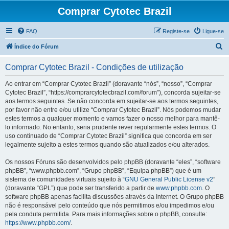
Comprar Cytotec Brazil
FAQ
Registe-se
Ligue-se
P
Índice do Fórum
e
Comprar Cytotec Brazil - Condições de utilização
s
q
Ao entrar em “Comprar Cytotec Brazil” (doravante “nós”, “nosso”, “Comprar
Cytotec Brazil”, “https://comprarcytotecbrazil.com/forum”), concorda sujeitar-se
u
aos termos seguintes. Se não concorda em sujeitar-se aos termos seguintes,
i
por favor não entre e/ou utilize “Comprar Cytotec Brazil”. Nós podemos mudar
estes termos a qualquer momento e vamos fazer o nosso melhor para mantê-
s
lo informado. No entanto, seria prudente rever regularmente estes termos. O
a
uso continuado de “Comprar Cytotec Brazil” significa que concorda em ser
legalmente sujeito a estes termos quando são atualizados e/ou alterados.
r
Os nossos Fóruns são desenvolvidos pelo phpBB (doravante “eles”, “software
phpBB”, “www.phpbb.com”, “Grupo phpBB”, “Equipa phpBB”) que é um
sistema de comunidades virtuais sujeito à “
GNU General Public License v2
”
(doravante “GPL”) que pode ser transferido a partir de
www.phpbb.com
. O
software phpBB apenas facilita discussões através da Internet. O Grupo phpBB
não é responsável pelo conteúdo que nós permitimos e/ou impedimos e/ou
pela conduta permitida. Para mais informações sobre o phpBB, consulte:
https://www.phpbb.com/
.