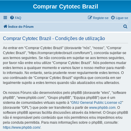
Comprar Cytotec Brazil
FAQ
Registe-se
Ligue-se
P
Índice do Fórum
e
Comprar Cytotec Brazil - Condições de utilização
s
q
Ao entrar em “Comprar Cytotec Brazil” (doravante “nós”, “nosso”, “Comprar
Cytotec Brazil”, “https://comprarcytotecbrazil.com/forum”), concorda sujeitar-se
u
aos termos seguintes. Se não concorda em sujeitar-se aos termos seguintes,
i
por favor não entre e/ou utilize “Comprar Cytotec Brazil”. Nós podemos mudar
estes termos a qualquer momento e vamos fazer o nosso melhor para mantê-
s
lo informado. No entanto, seria prudente rever regularmente estes termos. O
a
uso continuado de “Comprar Cytotec Brazil” significa que concorda em ser
legalmente sujeito a estes termos quando são atualizados e/ou alterados.
r
Os nossos Fóruns são desenvolvidos pelo phpBB (doravante “eles”, “software
phpBB”, “www.phpbb.com”, “Grupo phpBB”, “Equipa phpBB”) que é um
sistema de comunidades virtuais sujeito à “
GNU General Public License v2
”
(doravante “GPL”) que pode ser transferido a partir de
www.phpbb.com
. O
software phpBB apenas facilita discussões através da Internet. O Grupo phpBB
não é responsável pelo conteúdo que nós permitimos e/ou impedimos e/ou
pela conduta permitida. Para mais informações sobre o phpBB, consulte:
https://www.phpbb.com/
.