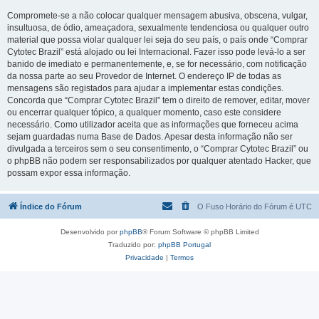
Compromete-se a não colocar qualquer mensagem abusiva, obscena, vulgar,
insultuosa, de ódio, ameaçadora, sexualmente tendenciosa ou qualquer outro
material que possa violar qualquer lei seja do seu país, o país onde “Comprar
Cytotec Brazil” está alojado ou lei Internacional. Fazer isso pode levá-lo a ser
banido de imediato e permanentemente, e, se for necessário, com notificação
da nossa parte ao seu Provedor de Internet. O endereço IP de todas as
mensagens são registados para ajudar a implementar estas condições.
Concorda que “Comprar Cytotec Brazil” tem o direito de remover, editar, mover
ou encerrar qualquer tópico, a qualquer momento, caso este considere
necessário. Como utilizador aceita que as informações que forneceu acima
sejam guardadas numa Base de Dados. Apesar desta informação não ser
divulgada a terceiros sem o seu consentimento, o “Comprar Cytotec Brazil” ou
o phpBB não podem ser responsabilizados por qualquer atentado Hacker, que
possam expor essa informação.
Índice do Fórum
O Fuso Horário do Fórum é
UTC
Desenvolvido por
phpBB
® Forum Software © phpBB Limited
Traduzido por:
phpBB Portugal
Privacidade
|
Termos