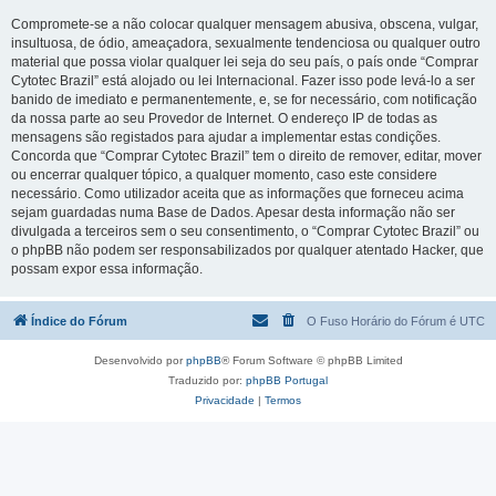
Compromete-se a não colocar qualquer mensagem abusiva, obscena, vulgar,
insultuosa, de ódio, ameaçadora, sexualmente tendenciosa ou qualquer outro
material que possa violar qualquer lei seja do seu país, o país onde “Comprar
Cytotec Brazil” está alojado ou lei Internacional. Fazer isso pode levá-lo a ser
banido de imediato e permanentemente, e, se for necessário, com notificação
da nossa parte ao seu Provedor de Internet. O endereço IP de todas as
mensagens são registados para ajudar a implementar estas condições.
Concorda que “Comprar Cytotec Brazil” tem o direito de remover, editar, mover
ou encerrar qualquer tópico, a qualquer momento, caso este considere
necessário. Como utilizador aceita que as informações que forneceu acima
sejam guardadas numa Base de Dados. Apesar desta informação não ser
divulgada a terceiros sem o seu consentimento, o “Comprar Cytotec Brazil” ou
o phpBB não podem ser responsabilizados por qualquer atentado Hacker, que
possam expor essa informação.
Índice do Fórum
O Fuso Horário do Fórum é
UTC
Desenvolvido por
phpBB
® Forum Software © phpBB Limited
Traduzido por:
phpBB Portugal
Privacidade
|
Termos