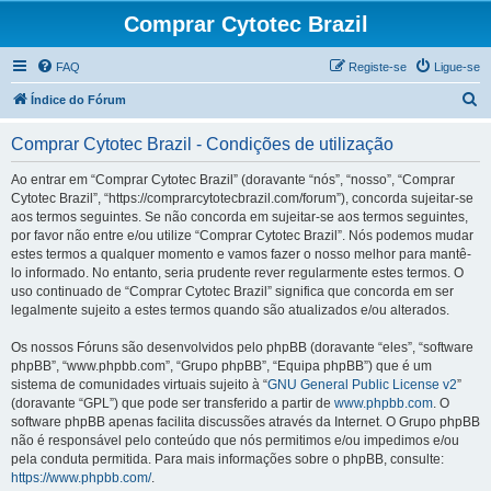
Comprar Cytotec Brazil
FAQ
Registe-se
Ligue-se
P
Índice do Fórum
e
Comprar Cytotec Brazil - Condições de utilização
s
q
Ao entrar em “Comprar Cytotec Brazil” (doravante “nós”, “nosso”, “Comprar
Cytotec Brazil”, “https://comprarcytotecbrazil.com/forum”), concorda sujeitar-se
u
aos termos seguintes. Se não concorda em sujeitar-se aos termos seguintes,
i
por favor não entre e/ou utilize “Comprar Cytotec Brazil”. Nós podemos mudar
estes termos a qualquer momento e vamos fazer o nosso melhor para mantê-
s
lo informado. No entanto, seria prudente rever regularmente estes termos. O
a
uso continuado de “Comprar Cytotec Brazil” significa que concorda em ser
legalmente sujeito a estes termos quando são atualizados e/ou alterados.
r
Os nossos Fóruns são desenvolvidos pelo phpBB (doravante “eles”, “software
phpBB”, “www.phpbb.com”, “Grupo phpBB”, “Equipa phpBB”) que é um
sistema de comunidades virtuais sujeito à “
GNU General Public License v2
”
(doravante “GPL”) que pode ser transferido a partir de
www.phpbb.com
. O
software phpBB apenas facilita discussões através da Internet. O Grupo phpBB
não é responsável pelo conteúdo que nós permitimos e/ou impedimos e/ou
pela conduta permitida. Para mais informações sobre o phpBB, consulte:
https://www.phpbb.com/
.