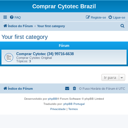
Comprar Cytotec Brazil
FAQ
Registe-se
Ligue-se
P
Índice do Fórum
Your first category
e
Your first category
s
Fórum
q
u
Comprar Cytotec (34) 99716-6638
Comprar Cytotec Original
i
Tópicos:
3
s
a
Ir para
r
Índice do Fórum
O Fuso Horário do Fórum é
UTC
Desenvolvido por
phpBB
® Forum Software © phpBB Limited
Traduzido por:
phpBB Portugal
Privacidade
|
Termos