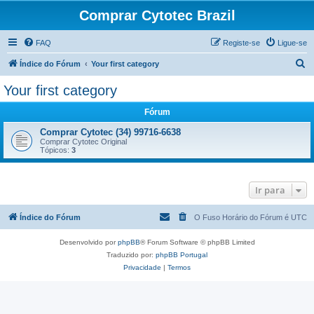
Comprar Cytotec Brazil
FAQ
Registe-se
Ligue-se
P
Índice do Fórum
Your first category
e
Your first category
s
Fórum
q
u
Comprar Cytotec (34) 99716-6638
Comprar Cytotec Original
i
Tópicos:
3
s
a
Ir para
r
Índice do Fórum
O Fuso Horário do Fórum é
UTC
Desenvolvido por
phpBB
® Forum Software © phpBB Limited
Traduzido por:
phpBB Portugal
Privacidade
|
Termos