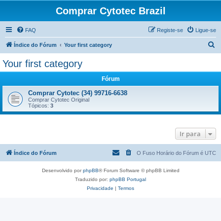
Comprar Cytotec Brazil
FAQ
Registe-se
Ligue-se
P
Índice do Fórum
Your first category
e
Your first category
s
Fórum
q
u
Comprar Cytotec (34) 99716-6638
Comprar Cytotec Original
i
Tópicos:
3
s
a
Ir para
r
Índice do Fórum
O Fuso Horário do Fórum é
UTC
Desenvolvido por
phpBB
® Forum Software © phpBB Limited
Traduzido por:
phpBB Portugal
Privacidade
|
Termos