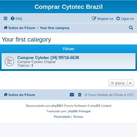
Comprar Cytotec Brazil
FAQ
Registe-se
Ligue-se
P
Índice do Fórum
Your first category
e
Your first category
s
Fórum
q
u
Comprar Cytotec (34) 99716-6638
Comprar Cytotec Original
i
Tópicos:
3
s
a
Ir para
r
Índice do Fórum
O Fuso Horário do Fórum é
UTC
Desenvolvido por
phpBB
® Forum Software © phpBB Limited
Traduzido por:
phpBB Portugal
Privacidade
|
Termos