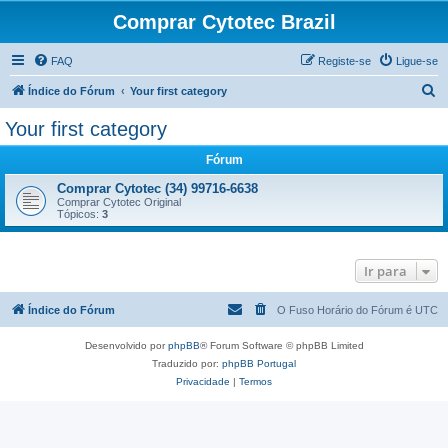
Comprar Cytotec Brazil
FAQ
Registe-se
Ligue-se
P
Índice do Fórum
Your first category
e
Your first category
s
Fórum
q
u
Comprar Cytotec (34) 99716-6638
Comprar Cytotec Original
i
Tópicos:
3
s
a
Ir para
r
Índice do Fórum
O Fuso Horário do Fórum é
UTC
Desenvolvido por
phpBB
® Forum Software © phpBB Limited
Traduzido por:
phpBB Portugal
Privacidade
|
Termos